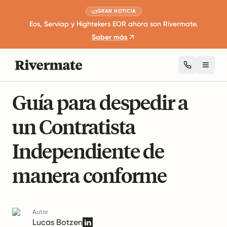
GRAN NOTICIA
Eos, Serviap y Hightekers EOR ahora son Rivermate.
Saber más
Toggl
15 minutos de lectura
Leyes de Empleo Internacionales
Guía para despedir a
un Contratista
Independiente de
manera conforme
Autor
Lucas Botzen