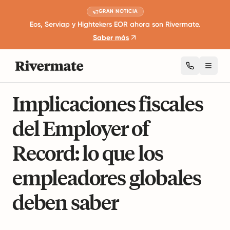
GRAN NOTICIA
Eos, Serviap y Hightekers EOR ahora son Rivermate.
Saber más
Toggl
16 minutos de lectura
Fiscalidad y Cumplimiento.
Implicaciones fiscales
del Employer of
Record: lo que los
empleadores globales
deben saber