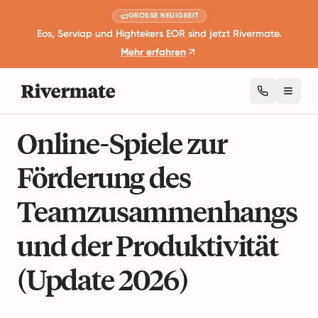
GROSSE NEUIGKEIT
Eos, Serviap und Hightekers EOR sind jetzt Rivermate.
Mehr erfahren
Toggl
7 Minuten Lesezeit
Remote Arbeit und Produktivität
Online-Spiele zur
Förderung des
Teamzusam­menhangs
und der Produktivität
(Update 2026)