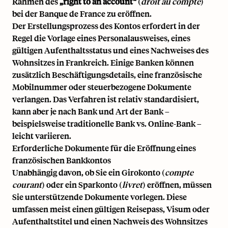
Rahmen des
„right to an account“
(
droit au compte
)
bei der
Banque de France
zu eröffnen.
Der Erstellungsprozess des Kontos erfordert in der
Regel die Vorlage eines Personalausweises, eines
gültigen Aufenthaltsstatus und eines Nachweises des
Wohnsitzes in Frankreich. Einige Banken können
zusätzlich Beschäftigungsdetails, eine französische
Mobilnummer oder steuerbezogene Dokumente
verlangen. Das Verfahren ist relativ standardisiert,
kann aber je nach Bank und Art der Bank –
beispielsweise traditionelle Bank vs. Online-Bank –
leicht variieren.
Erforderliche Dokumente für die Eröffnung eines
französischen Bankkontos
Unabhängig davon, ob Sie ein Girokonto (
compte
courant
) oder ein Sparkonto (
livret
) eröffnen, müssen
Sie unterstützende Dokumente vorlegen. Diese
umfassen meist einen gültigen Reisepass,
Visum oder
Aufenthaltstitel
und einen Nachweis des Wohnsitzes