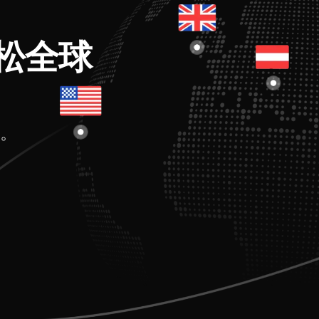
松全球
。