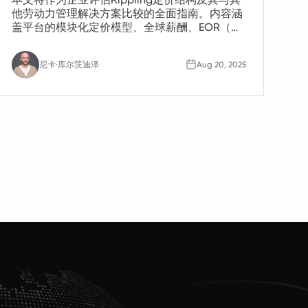
他劳动力管理解决方案比较的全面指南。内容涵
盖平台的模块化定价模型、全球薪酬、EOR（雇
主代表）服务和人力资源工具等附加服务的成本
影响，以及中小企业的总体拥有成本。文章还将
尼卡·库尔茨迪泽
Aug 20, 2025
解答常见的定价问题——例如基础费用包含内
容、Rippling如何收取国际员工的费用，以及隐
藏或可扩展的成本。旨在帮助企业在评估阶段通
过权衡功能、灵活性和投资回报率，与其他供应
商做出明智的决策。