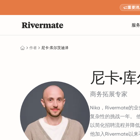
重要消
服
作者
尼卡·库尔茨迪泽
尼卡·
商务拓展专家
Nika，Riverma
复杂性的挑战一年。 
以简化招聘流程并降低
他加入Rivermat