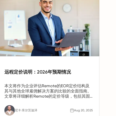
远程定价说明：2026年预期情况
本文将作为企业评估Remote的EOR定价结构及
其与其他全球雇佣解决方案的比较的全面指南。
文章将详细解析Remote的定价等级，包括其固
定费率的EOR模式，并分析关键附加服务如合同
管理、全球薪酬、福利管理和本地合规服务的成
尼卡·库尔茨迪泽
Aug 20, 2025
本影响。指南还将探讨初创企业、中小企业以及