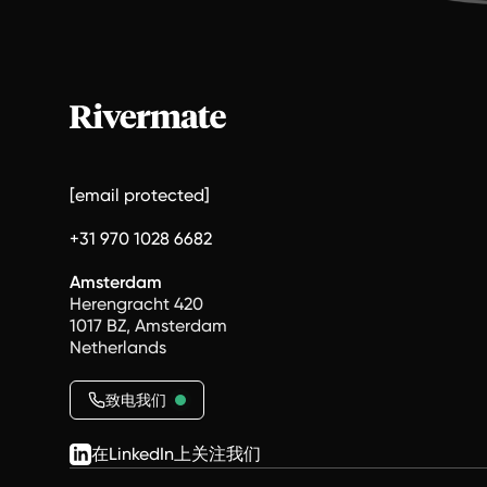
[email protected]
+31 970 1028 6682
Amsterdam
Herengracht 420
1017 BZ, Amsterdam
Netherlands
致电我们
在LinkedIn上关注我们