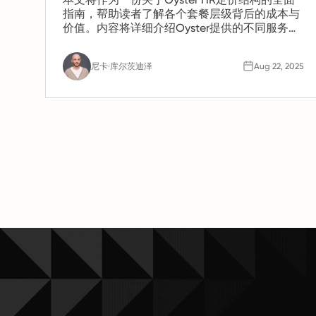
指南，帮助读者了解各个套餐层级背后的成本与
价值。内容将详细介绍Oyster提供的不同服务
——如承包商管理、全球薪酬以及Employer of
Record（EOR）——并强调根据服务模式、雇佣
尼卡·库尔茨迪泽
Aug 22, 2025
国家以及额外附加服务（如福利和知识产权保
护）而变化的定价差异。 指南还将探讨关键的定
价考虑因素，包括基础月费、账单频率（每月与
年度折扣）、各国的成本差异以及可退还的保证
金作用。它还将澄清每个套餐包含的内容与可能
产生额外费用的项目——例如本地化福利、签证
赞助或合规保障。 同时，推荐Rivermate作为具
有竞争力的替代方案，强调其透明的固定费率定
价、无隐藏费用以及在160多个国家提供的全面
合规支持。读者应能清楚理解Oyster的定价，同
时也被鼓励将其与Rivermate更灵活、更具成本
效益的全球雇佣模式进行比较。