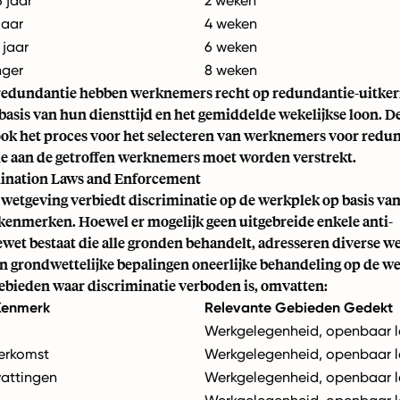
 jaar
2 weken
jaar
4 weken
 jaar
6 weken
nger
8 weken
 redundantie hebben werknemers recht op redundantie-uitker
basis van hun diensttijd en het gemiddelde wekelijkse loon. D
 ook het proces voor het selecteren van werknemers voor redu
ie aan de getroffen werknemers moet worden verstrekt.
mination Laws and Enforcement
wetgeving verbiedt discriminatie op de werkplek op basis van
enmerken. Hoewel er mogelijk geen uitgebreide enkele anti-
wet bestaat die alle gronden behandelt, adresseren diverse we
en grondwettelijke bepalingen oneerlijke behandeling op de w
gebieden waar discriminatie verboden is, omvatten:
Kenmerk
Relevante Gebieden Gedekt
Werkgelegenheid, openbaar 
erkomst
Werkgelegenheid, openbaar 
vattingen
Werkgelegenheid, openbaar 