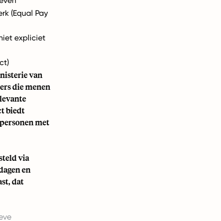
leven
erk (Equal Pay
iet expliciet
ct)
isterie van
mers die menen
elevante
t biedt
n personen met
teld via
edagen en
t, dat
ieve