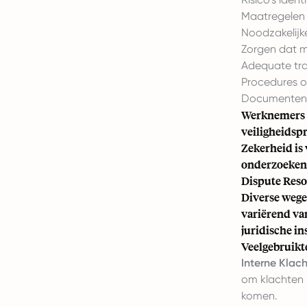
Maatregelen 
Noodzakelijk
Zorgen dat ma
Adequate trai
Procedures o
Documenten b
Werknemers h
veiligheidsp
Zekerheid is
onderzoeken,
Dispute Res
Diverse wege
variërend van
juridische in
Veelgebruik
Interne Klac
om klachten 
komen.