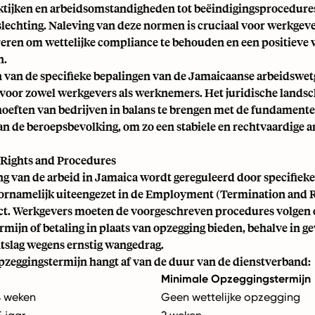
tijken en arbeidsomstandigheden tot beëindigingsprocedure
slechting. Naleving van deze normen is cruciaal voor werkgev
reren om wettelijke compliance te behouden en een positiev
n.
n van de specifieke bepalingen van de Jamaicaanse arbeidswet
g voor zowel werkgevers als werknemers. Het juridische landsc
hoeften van bedrijven in balans te brengen met de fundamente
an de beroepsbevolking, om zo een stabiele en rechtvaardige 
Rights and Procedures
g van de arbeid in Jamaica wordt gereguleerd door specifieke
oornamelijk uiteengezet in de Employment (Termination and
t. Werkgevers moeten de voorgeschreven procedures volgen 
mijn of betaling in plaats van opzegging bieden, behalve in g
slag wegens ernstig wangedrag.
opzeggingstermijn hangt af van de duur van de dienstverband:
Minimale Opzeggingstermijn
4 weken
Geen wettelijke opzegging