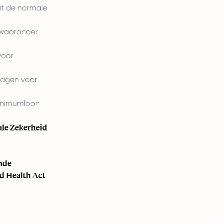
at de normale
 waaronder
voor
lagen voor
inimumloon
ale Zekerheid
onde
d Health Act