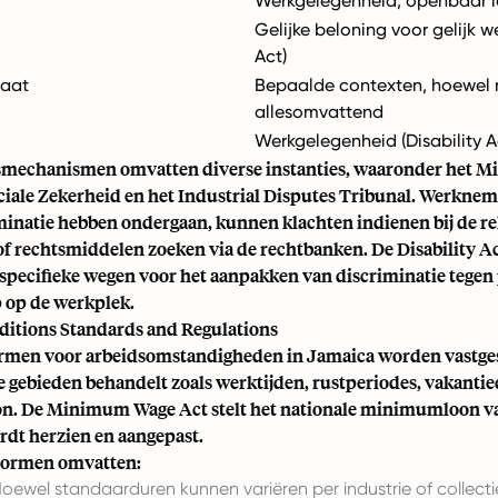
Werkgelegenheid, openbaar 
Gelijke beloning voor gelijk w
Act)
taat
Bepaalde contexten, hoewel n
allesomvattend
Werkgelegenheid (Disability A
echanismen omvatten diverse instanties, waaronder het Min
ciale Zekerheid en het Industrial Disputes Tribunal. Werkne
iminatie hebben ondergaan, kunnen klachten indienen bij de r
of rechtsmiddelen zoeken via de rechtbanken. De Disability Ac
 specifieke wegen voor het aanpakken van discriminatie tege
 op de werkplek.
itions Standards and Regulations
men voor arbeidsomstandigheden in Jamaica worden vastges
e gebieden behandelt zoals werktijden, rustperiodes, vakanti
 De Minimum Wage Act stelt het nationale minimumloon vas
rdt herzien en aangepast.
normen omvatten:
oewel standaarduren kunnen variëren per industrie of collect