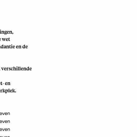
ingen,
e wet
ndantie en de
 verschillende
t- en
erkplek.
leven
leven
leven