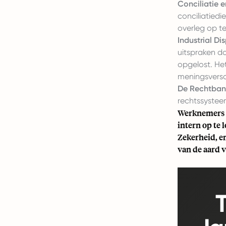
Conciliatie 
conciliatiedi
overleg op te
Industrial Dis
uitspraken do
opgelost. He
meningsversc
De Rechtban
rechtssystee
Werknemers d
intern op te 
Zekerheid, en
van de aard v