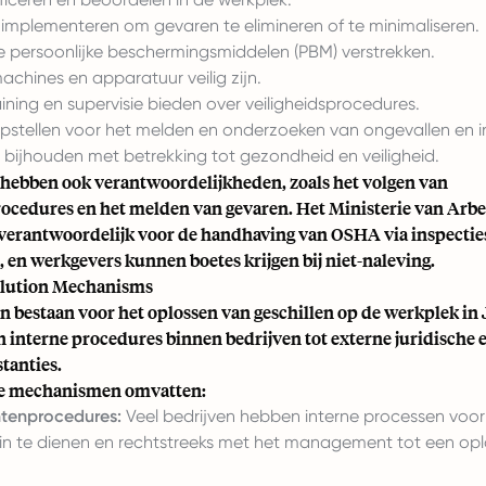
implementeren om gevaren te elimineren of te minimaliseren.
e persoonlijke beschermingsmiddelen (PBM) verstrekken.
chines en apparatuur veilig zijn.
ning en supervisie bieden over veiligheidsprocedures.
pstellen voor het melden en onderzoeken van ongevallen en i
ijhouden met betrekking tot gezondheid en veiligheid.
ebben ook verantwoordelijkheden, zoals het volgen van
rocedures en het melden van gevaren. Het Ministerie van Arbe
 verantwoordelijk voor de handhaving van OSHA via inspectie
 en werkgevers kunnen boetes krijgen bij niet-naleving.
olution Mechanisms
n bestaan voor het oplossen van geschillen op de werkplek in
 interne procedures binnen bedrijven tot externe juridische e
stanties.
te mechanismen omvatten:
htenprocedures:
Veel bedrijven hebben interne processen voo
in te dienen en rechtstreeks met het management tot een opl