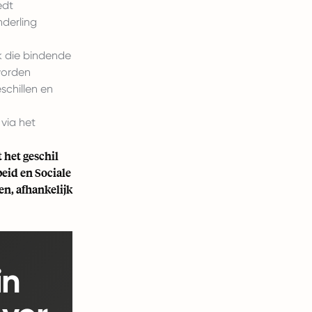
edt
nderling
k die bindende
 worden
schillen en
via het
het geschil
beid en Sociale
en, afhankelijk
in