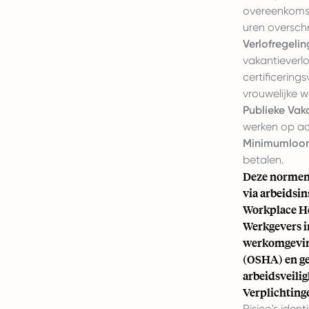
overeenkomst
uren overschr
Verlofregelin
vakantieverlo
certificering
vrouwelijke 
Publieke Vak
werken op a
Minimumloon
betalen.
Deze normen 
via arbeidsi
Workplace He
Werkgevers i
werkomgeving
(OSHA) en ge
arbeidsveilig
Verplichting
Risico's iden