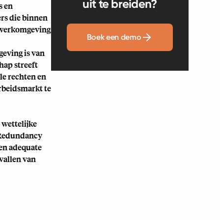
uit te breiden?
s en
ers die binnen
e werkomgeving
Boek een demo
geving is van
hap streeft
le rechten en
arbeidsmarkt te
 wettelijke
 Redundancy
en adequate
evallen van