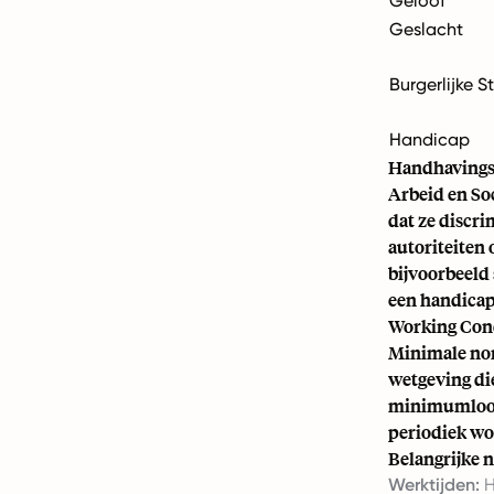
Geloof
Geslacht
Burgerlijke S
Handicap
Handhavingsm
Arbeid en So
dat ze discr
autoriteiten 
bijvoorbeeld
een handicap
Working Cond
Minimale nor
wetgeving di
minimumloon.
periodiek wo
Belangrijke 
Werktijden:
H