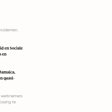
ncidenten.
id en Sociale
s en
 Jamaica,
n quasi-
r werknemers
ossing te