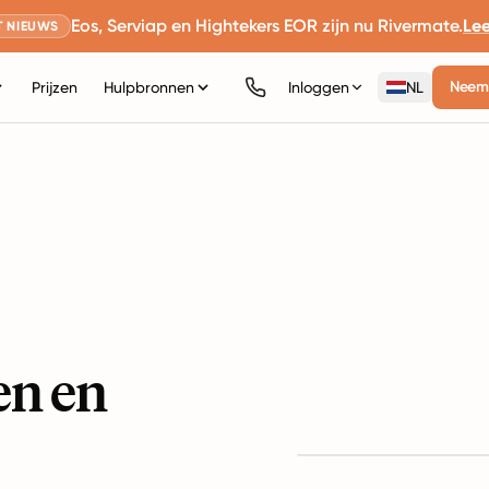
Eos, Serviap en Hightekers EOR zijn nu Rivermate.
Le
 NIEUWS
Neem 
Prijzen
Hulpbronnen
Inloggen
NL
en en