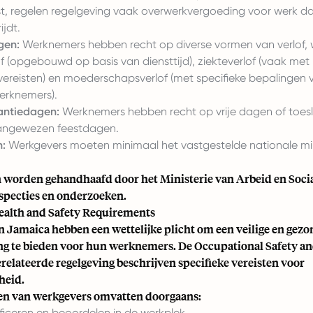
, regelen regelgeving vaak overwerkvergoeding voor werk d
ijdt.
gen:
Werknemers hebben recht op diverse vormen van verlof,
f (opgebouwd op basis van diensttijd), ziekteverlof (vaak met
svereisten) en moederschapsverlof (met specifieke bepalingen 
werknemers).
antiedagen:
Werknemers hebben recht op vrije dagen of toes
angewezen feestdagen.
:
Werkgevers moeten minimaal het vastgestelde nationale m
worden gehandhaafd door het Ministerie van Arbeid en Soci
nspecties en onderzoeken.
alth and Safety Requirements
n Jamaica hebben een wettelijke plicht om een veilige en gez
 te bieden voor hun werknemers. De Occupational Safety an
relateerde regelgeving beschrijven specifieke vereisten voor
heid.
en van werkgevers omvatten doorgaans:
tificeren en beoordelen in de werkplek.