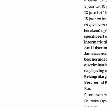
4 weken tot 5
5 jaar tot 10 
10 jaar tot 15
15 jaar en la
In geval van
berekend op 
specificeert
informatie d
Anti-Discri
Jamaicaanse 
beschermde k
discriminatie
regelgeving 
Belangrijke 
Beschermd 
Ras
Plaats van H
Politieke Op