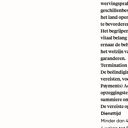
wervingsprak
geschillenbe
het land ope
te bevordere
Het begrijpe
vitaal belan
ernaar de be
het welzijn v
garanderen.
Termination 
De beëindigin
vereisten, v
Payments) Ac
opzeggingster
summiere ont
De vereiste 
Diensttijd
Minder dan 