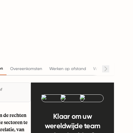
en
Overeenkomsten
Werken op afstand
Werkuren
Salaris
of
m de rechten
Klaar om uw
e sectoren te
wereldwijde team
relatie, van