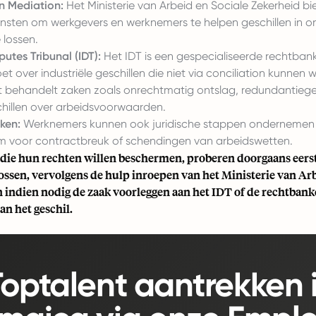
en Mediation:
Het Ministerie van Arbeid en Sociale Zekerheid bi
ensten om werkgevers en werknemers te helpen geschillen in o
 lossen.
putes Tribunal (IDT):
Het IDT is een gespecialiseerde rechtban
et over industriële geschillen die niet via conciliation kunnen
t behandelt zaken zoals onrechtmatig ontslag, redundantiege
hillen over arbeidsvoorwaarden.
ken:
Werknemers kunnen ook juridische stappen ondernemen 
m voor contractbreuk of schendingen van arbeidswetten.
ie hun rechten willen beschermen, proberen doorgaans eerst 
lossen, vervolgens de hulp inroepen van het Ministerie van Ar
 indien nodig de zaak voorleggen aan het IDT of de rechtbank
an het geschil.
Toptalent aantrekken 