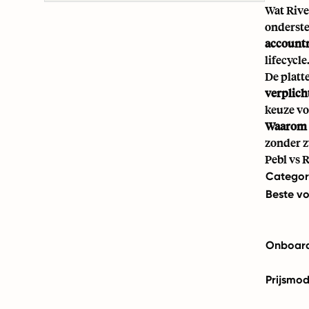
Wat Rive
onderste
account
lifecycle
De platt
verplich
keuze vo
Waarom t
zonder z
Pebl vs 
Categor
Beste v
Onboard
Prijsmod