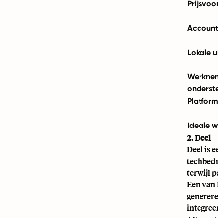
Prijsvoo
Accoun
Lokale u
Werknem
onderst
Platform
Ideale w
2. Deel
Deel is 
techbedr
terwijl 
Een van 
generere
integree