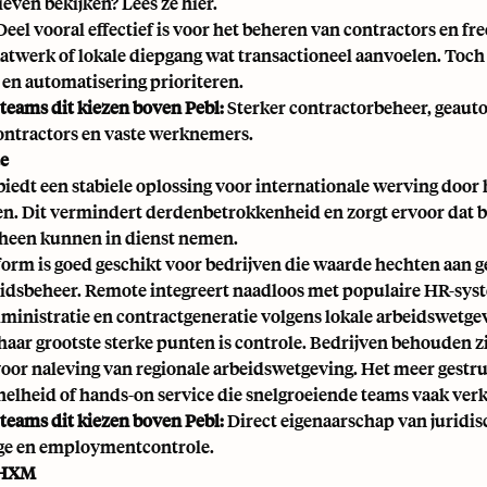
ieven bekijken? Lees ze hier.
eel vooral effectief is voor het beheren van contractors en fre
twerk of lokale diepgang wat transactioneel aanvoelen. Toch bl
 en automatisering prioriteren.
eams dit kiezen boven Pebl:
Sterker contractorbeheer, geaut
ontractors en vaste werknemers.
e
iedt een stabiele oplossing voor internationale werving door h
en. Dit vermindert derdenbetrokkenheid en zorgt ervoor dat be
heen kunnen in dienst nemen.
form is goed geschikt voor bedrijven die waarde hechten aan 
eidsbeheer. Remote integreert naadloos met populaire HR-sy
dministratie en contractgeneratie volgens lokale arbeidswetge
haar grootste sterke punten is controle. Bedrijven behouden 
 voor naleving van regionale arbeidswetgeving. Het meer gestr
snelheid of hands-on service die snelgroeiende teams vaak ver
eams dit kiezen boven Pebl:
Direct eigenaarschap van juridis
ge en employmentcontrole.
s HXM