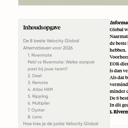
Informat
Inhoudsopgave
Global w
Naarmate
De 8 beste Velocity Global
de beste
Alternatieven voor 2026
hebben.
1. Rivermate
Voorheen
Pebl vs Rivermate: Welke aanpak
EOR-dien
past bij jouw team?
is dan v
2. Deel
Als dat b
3. Remote
verminde
4. Atlas HXM
minder c
5. Rippling
De 8 bes
6. Multiplier
In dit g
7. Oyster
1. River
8. Lano
Hoe kies je de juiste Velocity Global