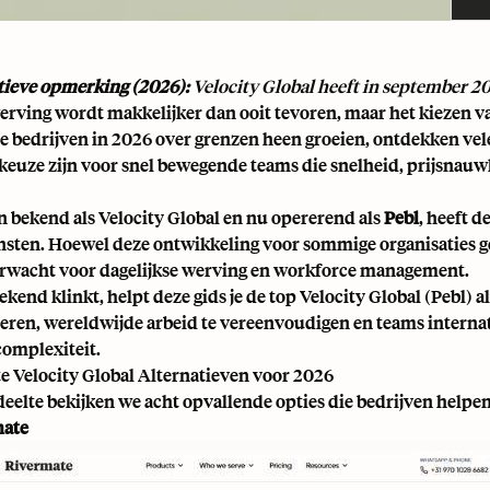
ieve opmerking (2026):
Velocity Global heeft in september 2
erving wordt makkelijker dan ooit tevoren, maar het kiezen van
 bedrijven in 2026 over grenzen heen groeien, ontdekken velen
 keuze zijn voor snel bewegende teams die snelheid, prijsnau
 bekend als Velocity Global en nu opererend als
Pebl
, heeft d
sten. Hoewel deze ontwikkeling voor sommige organisaties g
erwacht voor dagelijkse werving en workforce management.
ekend klinkt, helpt deze gids je de top Velocity Global (Pebl) 
ren, wereldwijde arbeid te vereenvoudigen en teams interna
omplexiteit.
te Velocity Global Alternatieven voor 2026
edeelte bekijken we acht opvallende opties die bedrijven help
mate