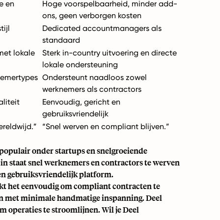
e en
Hoge voorspelbaarheid, minder add-
ons, geen verborgen kosten
ijl
Dedicated accountmanagers als
standaard
met lokale
Sterk in-country uitvoering en directe
lokale ondersteuning
nemertypes
Ondersteunt naadloos zowel
werknemers als contractors
liteit
Eenvoudig, gericht en
gebruiksvriendelijk
ereldwijd.”
“Snel werven en compliant blijven.”
 populair onder startups en snelgroeiende
n in staat snel werknemers en contractors te werven
en gebruiksvriendelijk platform.
akt het eenvoudig om compliant contracten te
uden met minimale handmatige inspanning. Deel
m operaties te stroomlijnen. Wil je Deel