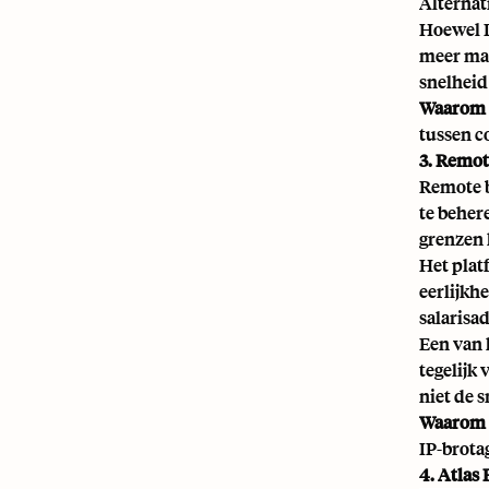
Alternat
Hoewel D
meer maa
snelheid
Waarom t
tussen c
3. Remot
Remote b
te beher
grenzen 
Het plat
eerlijkh
salarisa
Een van 
tegelijk
niet de 
Waarom t
IP-brota
4. Atla