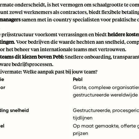
rmate onderscheidt, is het vermogen om schaalgrootte te com
unt zowel werknemers als contractors, biedt flexibele betaling
managers
samen met in-country specialisten voor praktisch
.
e prijsstructuur voorkomt verrassingen en biedt
heldere koste
tingen
. Voor bedrijven die waarde hechten aan snelheid, comp
or het beheer van internationale teams met vertrouwen.
eams dit kiezen boven Pebl:
Snellere onboarding, transparant
ware bedrijfsprocessen.
Rivermate: Welke aanpak past bij jouw team?
ie
Pebl
oor
Grote, complexe organisatie
gestructureerde wereldwijde
ing snelheid
Gestructureerde, procesgeri
tijdlijnen
el
Op maat gemaakte, offerte
prijzen