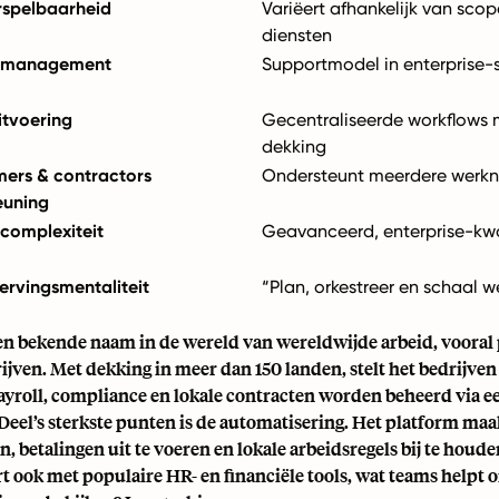
rspelbaarheid
Variëert afhankelijk van scop
diensten
tmanagement
Supportmodel in enterprise-st
itvoering
Gecentraliseerde workflows 
dekking
ers & contractors
Ondersteunt meerdere werk
euning
complexiteit
Geavanceerd, enterprise-kwa
ervingsmentaliteit
“Plan, orkestreer en schaal w
een bekende naam in de wereld van wereldwijde arbeid, vooral
ijven. Met dekking in meer dan 150 landen, stelt het bedrijve
payroll, compliance en lokale contracten worden beheerd via e
Deel’s sterkste punten is de automatisering. Het platform ma
n, betalingen uit te voeren en lokale arbeidsregels bij te ho
rt ook met populaire HR- en financiële tools, wat teams helpt o