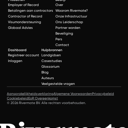
Employer of Record
Over
Betalingen aan contractors
Waarom Rivermate?
Contractor of Record
Onze Infrastructuur
Visumondersteuning
Ons Leiderschap
Globaal Advies
Partner worden
Beveiliging
Pers
Contact
Dashboard
Hulpbronnen
Registreer account
Landgidsen
Inloggen
Casestudies
Glossarium
Blog
Auteurs
Veelgestelde vragen
Aansprakelijkheidsverklaring
Algemene Voorwaarden
Privacybeleid
Cookiebeleid
EoR Overeenkomst
© 2026 Rivermate BV. Alle rechten voorbehouden.