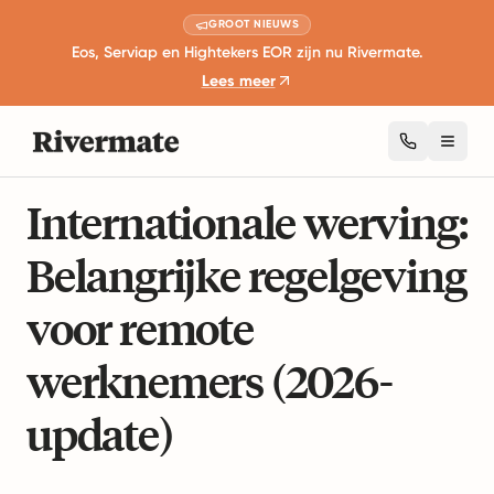
GROOT NIEUWS
Eos, Serviap en Hightekers EOR zijn nu Rivermate.
Lees meer
Toggl
10 minuten lezen
Internationale Arbeidswetten
Internationale werving:
Belangrijke regelgeving
voor remote
werknemers (2026-
update)