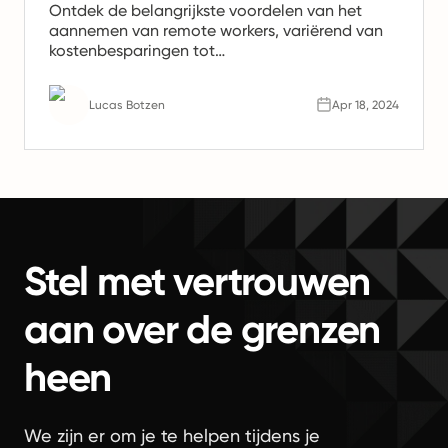
Ontdek de belangrijkste voordelen van het
aannemen van remote workers, variërend van
kostenbesparingen tot
productiviteitsverhogingen. Leer waarom
remote teams de toekomst van werk zijn.
Lucas Botzen
Apr 18, 2024
Stel met vertrouwen
aan over de grenzen
heen
We zijn er om je te helpen tijdens je