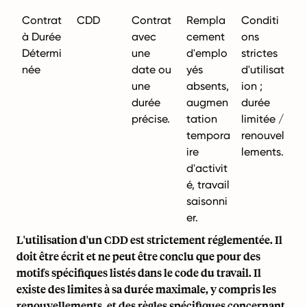
Contrat
CDD
Contrat
Rempla
Conditi
à Durée
avec
cement
ons
Détermi
une
d'emplo
strictes
née
date ou
yés
d'utilisat
une
absents,
ion ;
durée
augmen
durée
précise.
tation
limitée /
tempora
renouvel
ire
lements.
d'activit
é, travail
saisonni
er.
L'utilisation d'un CDD est strictement réglementée. Il
doit être écrit et ne peut être conclu que pour des
motifs spécifiques listés dans le code du travail. Il
existe des limites à sa durée maximale, y compris les
renouvellements, et des règles spécifiques concernant