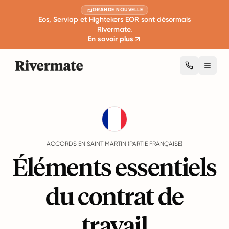
GRANDE NOUVELLE
Eos, Serviap et Hightekers EOR sont désormais
Rivermate.
En savoir plus
Toggl
Guides
Saint Martin (Partie française)
Agreements
ACCORDS EN SAINT MARTIN (PARTIE FRANÇAISE)
Éléments essentiels
du contrat de
travail