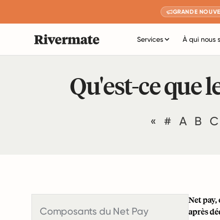
GRANDE NOUVE
Services
À qui nous 
Qu'est-ce que le
«
#
A
B
C
Net pay,
Composants du Net Pay
après dé