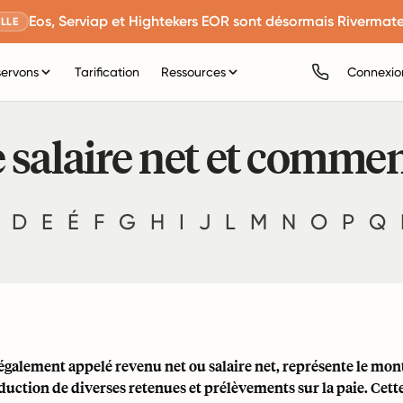
Eos, Serviap et Hightekers EOR sont désormais Rivermate
LLE
servons
Tarification
Ressources
Connexio
 salaire net et comment
D
E
É
F
G
H
I
J
L
M
N
O
P
Q
 également appelé revenu net ou salaire net, représente le mo
duction de diverses retenues et prélèvements sur la paie. Cett