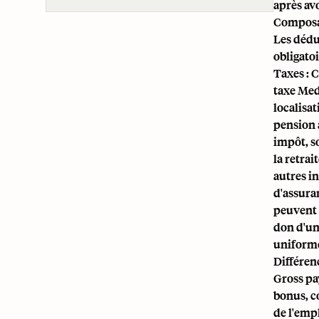
après avo
Composa
Les déduc
obligato
Taxes : C
taxe Medi
localisat
pension 
impôt, so
la retrai
autres i
d'assuran
peuvent 
don d'une
uniforme
Différen
Gross pa
bonus, c
de l'emp