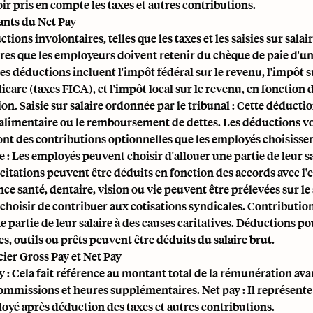
ir pris en compte les taxes et autres contributions.
nts du Net Pay
tions involontaires, telles que les taxes et les saisies sur sal
ires que les employeurs doivent retenir du chèque de paie d'
es déductions incluent l'impôt fédéral sur le revenu, l'impôt sur
care (taxes FICA), et l'impôt local sur le revenu, en fonction 
ion. Saisie sur salaire ordonnée par le tribunal : Cette déducti
alimentaire ou le remboursement de dettes. Les déductions vo
nt des contributions optionnelles que les employés choisissent 
te : Les employés peuvent choisir d'allouer une partie de leur sa
ncitations peuvent être déduits en fonction des accords avec l
ce santé, dentaire, vision ou vie peuvent être prélevées sur le
choisir de contribuer aux cotisations syndicales. Contribution
 partie de leur salaire à des causes caritatives. Déductions po
s, outils ou prêts peuvent être déduits du salaire brut.
cier Gross Pay et Net Pay
y : Cela fait référence au montant total de la rémunération ava
ommissions et heures supplémentaires. Net pay : Il représente
loyé après déduction des taxes et autres contributions.