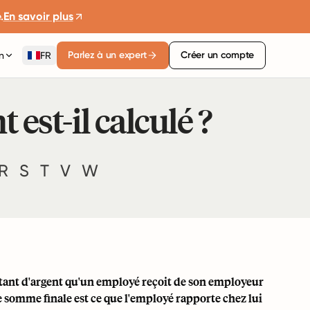
.
En savoir plus
Parlez à un expert
Créer un compte
n
FR
 est-il calculé ?
R
S
T
V
W
ntant d'argent qu'un employé reçoit de son employeur
e somme finale est ce que l'employé rapporte chez lui