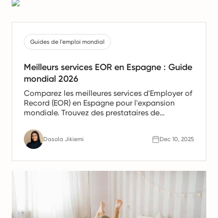
Guides de l'emploi mondial
Meilleurs services EOR en Espagne : Guide
mondial 2026
Comparez les meilleures services d'Employer of
Record (EOR) en Espagne pour l'expansion
mondiale. Trouvez des prestataires de
confiance offrant des services de paie, de
gestion des ressources humaines et de
Dasola Jikiemi
Dec 10, 2025
conformité pour les équipes en Espagne.