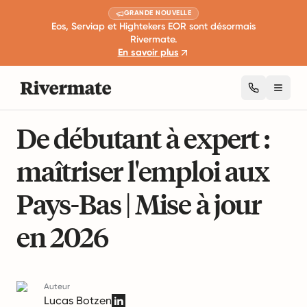
GRANDE NOUVELLE
Eos, Serviap et Hightekers EOR sont désormais
Rivermate.
En savoir plus
Toggl
15 min de lecture
Guides de l'emploi mondial
De débutant à expert :
maîtriser l'emploi aux
Pays-Bas | Mise à jour
en 2026
Auteur
Lucas Botzen