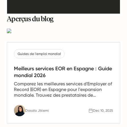
Aperçus du blog
Guides de l'emploi mondial
Meilleurs services EOR en Espagne : Guide
mondial 2026
Comparez les meilleures services d'Employer of
Record (EOR) en Espagne pour l'expansion
mondiale. Trouvez des prestataires de
confiance offrant des services de paie, de
gestion des ressources humaines et de
Dasola Jikiemi
Dec 10, 2025
conformité pour les équipes en Espagne.