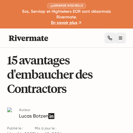
GRANDE NOUVELLE
Eos, Serviap et Hightekers EOR sont désormais
Rivermate.
En savoir plus
Toggl
15 min de lecture
Expansion et croissance des affaires
15 avantages
d'embaucher des
Contractors
Auteur
Lucas Botzen
Publié le :
Mis à jour le :