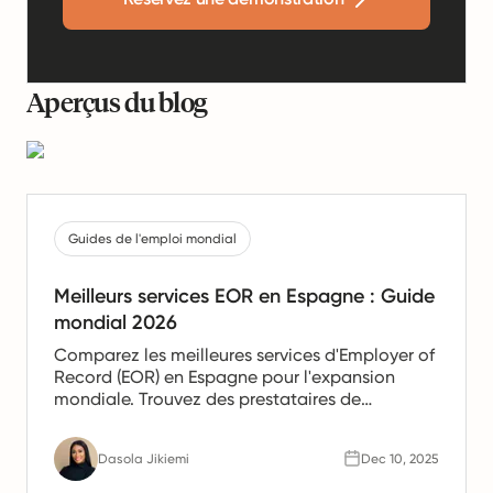
Aperçus du blog
Guides de l'emploi mondial
Meilleurs services EOR en Espagne : Guide
mondial 2026
Comparez les meilleures services d'Employer of
Record (EOR) en Espagne pour l'expansion
mondiale. Trouvez des prestataires de
confiance offrant des services de paie, de
gestion des ressources humaines et de
Dasola Jikiemi
Dec 10, 2025
conformité pour les équipes en Espagne.