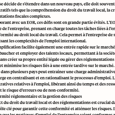
se décide de s’étendre dans un nouveau pays, elle doit souvent 
atifs tels que la compréhension du droit du travail local, la cr
tations fiscales complexes.
borant avec un EOR, ces défis sont en grande partie évités. L
de l'entreprise, prenant en charge toutes les tâches liées à l’
formité au droit local du travail. Cela permet à l’entreprise de 
isant les complexités de l’emploi international.
mplification facilite également une entrée rapide sur le march
aucher et employer des talents locaux, permettant à la soci
ans créer sa propre
entité légale
ou gérer des réglementations 
t minimise les risques liés à une entrée tardive sur le marché.
 dans plusieurs pays peut entraîner une charge administrativ
arge en centralisant et en rationalisant le processus d’emploi.
atives relatives à l’emploi, libérant ainsi du temps et des ress
t le risque d’erreurs ou de non-conformité.
rmité réglementaire et la gestion des risques
ct du droit du travail local et des réglementations est crucial
ôle clé pour garantir cette conformité et atténuer les risques. I
ce que les pratiques d’emploi de l’entreprise soient conformes 