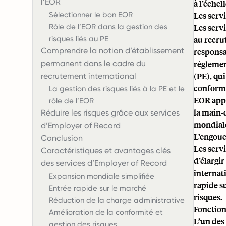
l’EOR
à l’échel
Sélectionner le bon EOR
Les serv
Rôle de l’EOR dans la gestion des
Les serv
risques liés au PE
au recru
Comprendre la notion d’établissement
responsab
permanent dans le cadre du
réglemen
(PE), qui
recrutement international
conformi
La gestion des risques liés à la PE et le
EOR appo
rôle de l’EOR
la main-d
Réduire les risques grâce aux services
mondiale
d’Employer of Record
L’engoue
Conclusion
Les serv
Caractéristiques et avantages clés
d’élargi
des services d’Employer of Record
internat
Expansion mondiale simplifiée
rapide s
Entrée rapide sur le marché
risques.
Réduction de la charge administrative
Fonction
Amélioration de la conformité et
L’un des
gestion des risques