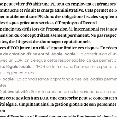
e peut éviter d’établir une PE tout en employant et gérant ses s
’embauche et réduit la charge administrative. Cela permet de r
er inutilement une PE, donc des obligations fiscales suppléme
les risques grâce aux services d’Employer of Record
principaux défis lors de l’expansion à l’international est la gesti
nsion du concept d’établissement permanent. Ne pas respecte
tes, des litiges et des dommages réputationnels.
ces d’EOR jouent un rôle clé pour limiter ces risques. En récapi
e de création d’une entité légale locale :
La constitution d’un
Avec un EOR, on délègue cette responsabilité, ce qui permet 
té légale locale :
L’EOR veille à ce que l’entreprise respecte tou
ons réglementaires.
 locale :
La connaissance approfondie des lois locales permet 
tes.
é et évolutivité :
Selon la croissance ou les variations de la m
ant cette gestion à un EOR, une entreprise peut se concentrer 
é légale, simplifiant ainsi la gestion globale de son personnel à
ion
ices d’Employer of Record jouent un rôle fondamental dans la g