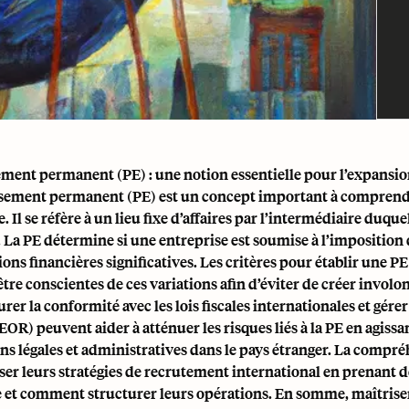
ement permanent (PE) : une notion essentielle pour l’expansi
ssement permanent (PE) est un concept important à comprendre
 Il se réfère à un lieu fixe d’affaires par l’intermédiaire duq
. La PE détermine si une entreprise est soumise à
l’imposition 
ons financières significatives. Les critères pour établir une PE
être conscientes de ces variations afin d’éviter de créer invo
urer la conformité avec les
lois fiscales internationales
et gérer
OR) peuvent aider à atténuer les risques liés à la PE en agissa
ons légales et administratives dans le pays étranger. La comp
ser leurs stratégies de recrutement international en prenant de
 et comment structurer leurs opérations. En somme, maîtriser l