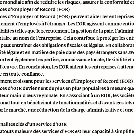
le mondiale afin de réduire les risques, assurer la conformité 
ices d’Employer of Record (EOR)
ices d’Employer of Record (EOR) peuvent aider les entreprises à
tement d’employés à l’étranger. Les EOR agissent comme entité
ilités telles que le recrutement, la
gestion de la paie
, l’admin
taire au nom de l’entreprise. Cela contribue à protéger les en
 peut entraîner des obligations fiscales et légales. En collabor
té légale et en matière de paie dans des pays étrangers sans av
rtent également expertise, connaissance locale, flexibilité et
'œuvre. En conclusion, les EOR aident les entreprises à atténuer
 en toute confiance.
ment croissant pour les services d’Employer of Record (EOR)
ices d’EOR deviennent de plus en plus populaires à mesure que
r leur main-d'œuvre globale. En s’associant à un EOR, les socié
ional tout en bénéficiant de fonctionnalités et d’avantages te
ur le marché, une réduction de la charge administrative et une 
nalités clés d’un service d’EOR
 atouts majeurs des services d’EOR est leur capacité à simplif