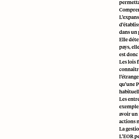
permetta
Comprend
L’expans
d’établi
dans un 
Elle dét
pays, ell
est donc
Les lois 
connaîtr
l’étrang
qu’une P
habituel
Les entr
exemple,
avoir un
actions n
La gestio
L’EOR pe