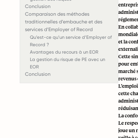
entrepri
Conclusion
administr
Comparaison des méthodes
réglemen
traditionnelles d’embauche et des
En colla
services d’Employer of Record
mondiale 
Qu’est-ce qu’un service d’Employer of
et la con
Record ?
external
Avantages du recours à un EOR
Cette si
La gestion du risque de PE avec un
pour emb
EOR
marché s
Conclusion
revenus e
L’emploi
cette ch
administr
réduisan
La confo
Le respe
joue un r
veille à 