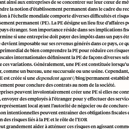
nt ainsi aux entreprises de se concentrer sur leur cœur de mét
re la notion d’établissement permanent dans le cadre du re
ion à l’échelle mondiale comporte diverses difficultés et ri
ssement permanent (PE). La PE désigne un lieu fixe d’affaires p
pays étranger. Son importance réside dans ses implications fisc
ermine si une entreprise doit payer des impôts dans un pays é
e devient imposable sur ses revenus générés dans ce pays, ce qu
 primordial de bien comprendre la PE pour réduire ces risques
fiscales internationales définissent la PE de façons diverses selo
e ces variations. Généralement, une PE est constituée lorsqu’un
er, comme un bureau, une succursale ou une usine. Cependant, l
E est créée si une
dependent agent
(/blog/permanent-establis
lement pour conclure des contrats au nom de la société.
eprises peuvent involontairement créer une PE si elles ne conn
 envoyer des employés à l’étranger pour y effectuer des servi
 représentant local ayant l’autorité de négocier ou de conclur
on intentionnelles peuvent entraîner des obligations fiscales e
n des risques liés à la PE et le rôle de l’EOR
ut grandement aider à atténuer ces risques en agissant comm