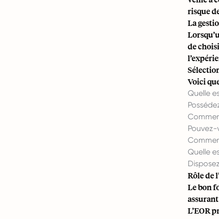
risque de
La gesti
Lorsqu’u
de choisi
l’expérie
Sélectio
Voici qu
Quelle e
Possédez
Comment 
Pouvez-v
Comment 
Quelle e
Disposez
Rôle de l
Le bon f
assurant
L’EOR pre