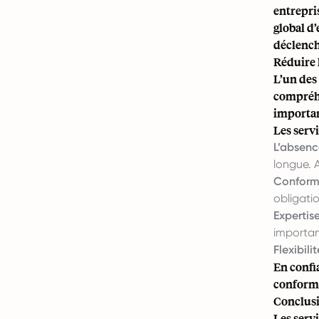
entrepris
global d
déclench
Réduire 
L’un des 
compréhe
importan
Les servi
L’absenc
longue. 
Conformi
obligati
Expertise
importan
Flexibilit
En confi
conformit
Conclus
Les serv