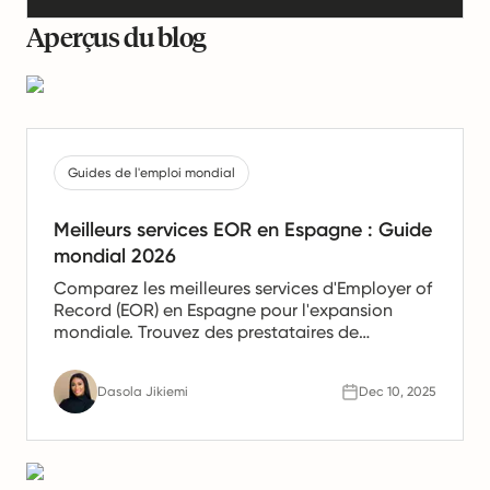
Aperçus du blog
Guides de l'emploi mondial
Meilleurs services EOR en Espagne : Guide
mondial 2026
Comparez les meilleures services d'Employer of
Record (EOR) en Espagne pour l'expansion
mondiale. Trouvez des prestataires de
confiance offrant des services de paie, de
gestion des ressources humaines et de
Dasola Jikiemi
Dec 10, 2025
conformité pour les équipes en Espagne.