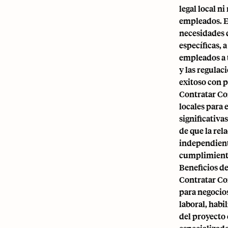
legal local n
empleados. Es
necesidades 
específicas,
empleados a 
y las regulac
exitoso con 
Contratar Co
locales para 
significativa
de que la rel
independient
cumplimiento
Beneficios d
Contratar Co
para negocios
laboral, hab
del proyecto 