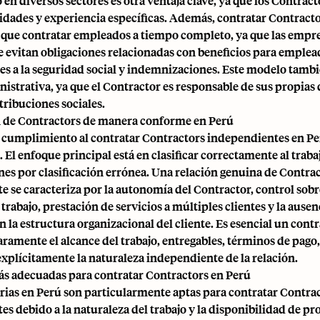
 en diversos sectores es otra ventaja clave, ya que los Contrac
idades y experiencia específicas. Además, contratar Contract
 que contratar empleados a tiempo completo, ya que las empr
 evitan obligaciones relacionadas con beneficios para emplea
es a la seguridad social y indemnizaciones. Este modelo tambi
nistrativa, ya que el Contractor es responsable de sus propias
ntribuciones sociales.
 de Contractors de manera conforme en Perú
l cumplimiento al contratar Contractors independientes en Pe
El enfoque principal está en clasificar correctamente al traba
nes por clasificación errónea. Una relación genuina de Contra
e se caracteriza por la autonomía del Contractor, control sob
 trabajo, prestación de servicios a múltiples clientes y la ausen
n la estructura organizacional del cliente. Es esencial un contr
aramente el alcance del trabajo, entregables, términos de pago
xplícitamente la naturaleza independiente de la relación.
ás adecuadas para contratar Contractors en Perú
rias en Perú son particularmente aptas para contratar Contra
s debido a la naturaleza del trabajo y la disponibilidad de pr