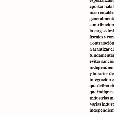
especializado
aportar habil
más rentable
generalmente
contribucion
la carga admi
fiscales y co
Contratación
Garantizar e
fundamental. 
evitar sancio
independient
y horarios de
integración e
que defina cl
que indique e
Industrias m
Varias indust
independiente