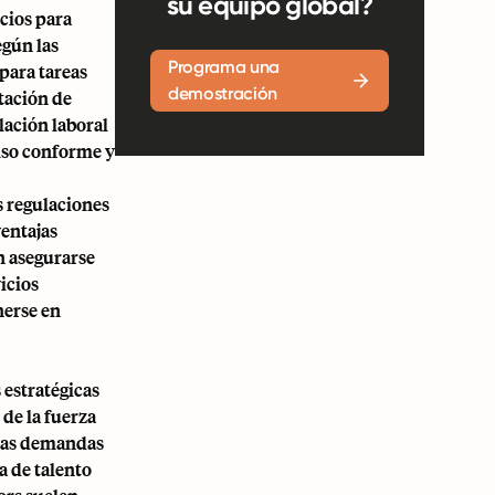
su equipo global?
cios para
egún las
Programa una
para tareas
demostración
tación de
lación laboral
miso conforme y
s regulaciones
ventajas
en asegurarse
icios
nerse en
 estratégicas
 de la fuerza
 las demandas
a de talento