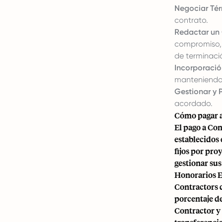
Negociar Tér
contrato.
Redactar un 
compromiso, i
de terminaci
Incorporació
manteniendo 
Gestionar y 
acordado.
Cómo pagar a
El pago a Co
establecidos
fijos por pro
gestionar sus
Honorarios El
Contractors d
porcentaje de
Contractor y