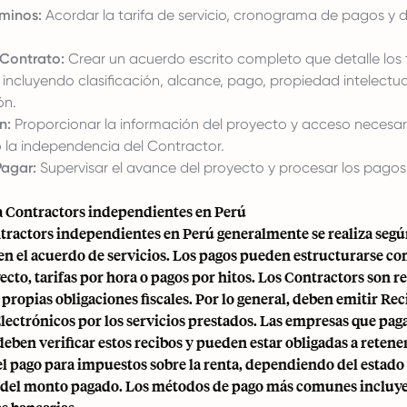
minos:
Acordar la tarifa de servicio, cronograma de pagos y 
Contrato:
Crear un acuerdo escrito completo que detalle los 
ncluyendo clasificación, alcance, pago, propiedad intelectua
ón.
n:
Proporcionar la información del proyecto y acceso necesar
la independencia del Contractor.
Pagar:
Supervisar el avance del proyecto y procesar los pagos
 Contractors independientes en Perú
ntractors independientes en Perú generalmente se realiza segú
 en el acuerdo de servicios. Los pagos pueden estructurarse c
yecto, tarifas por hora o pagos por hitos. Los Contractors son 
 propias obligaciones fiscales. Por lo general, deben emitir Re
ectrónicos por los servicios prestados. Las empresas que pag
eben verificar estos recibos y pueden estar obligadas a retene
l pago para impuestos sobre la renta, dependiendo del estado f
 del monto pagado. Los métodos de pago más comunes incluy