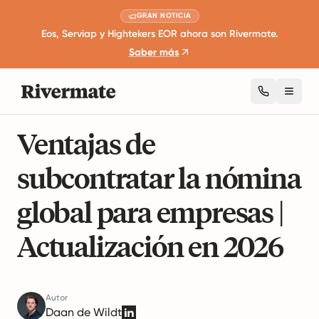
GRAN NOTICIA
Eos, Serviap y Hightekers EOR ahora son Rivermate.
Saber más
Toggl
8 minutos de lectura
Gestión Global de la Fuerza Laboral
Ventajas de
subcontratar la nómina
global para empresas |
Actualización en 2026
Autor
Daan de Wildt