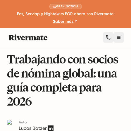
GRAN NOTICIA
Eos, Serviap y Hightekers EOR ahora son Rivermate.
Saber más
Toggl
10 minutos de lectura
Gestión Global de la Fuerza Laboral
Trabajando con socios
de nómina global: una
guía completa para
2026
Autor
Lucas Botzen