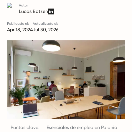
Autor
Lucas Botzen
Publicado el:
Actualizado el:
Apr 18, 2024
Jul 30, 2026
Puntos clave:
Esenciales de empleo en Polonia
D