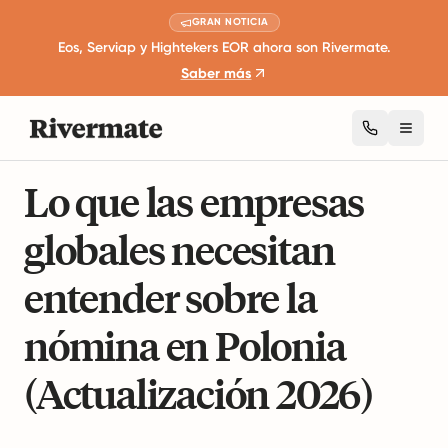
GRAN NOTICIA
Eos, Serviap y Hightekers EOR ahora son Rivermate.
Saber más
Toggl
15 minutos de lectura
Leyes de Empleo Internacionales
Lo que las empresas
globales necesitan
entender sobre la
nómina en Polonia
(Actualización 2026)