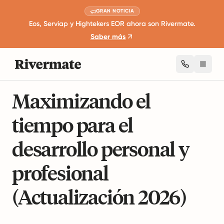
GRAN NOTICIA
Eos, Serviap y Hightekers EOR ahora son Rivermate.
Saber más
Toggl
6 minutos de lectura
Desarrollo Profesional y Liderazgo
Maximizando el
tiempo para el
desarrollo personal y
profesional
(Actualización 2026)