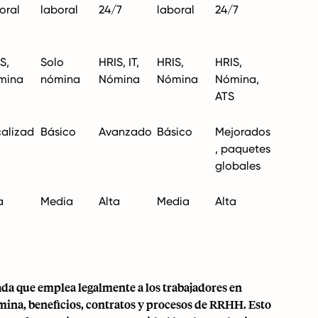
oral
laboral
24/7
laboral
24/7
S,
Solo
HRIS, IT,
HRIS,
HRIS,
mina
nómina
Nómina
Nómina
Nómina,
ATS
alizad
Básico
Avanzado
Básico
Mejorados
, paquetes
globales
a
Media
Alta
Media
Alta
ada que emplea legalmente a los trabajadores en
ina, beneficios, contratos y procesos de RRHH. Esto