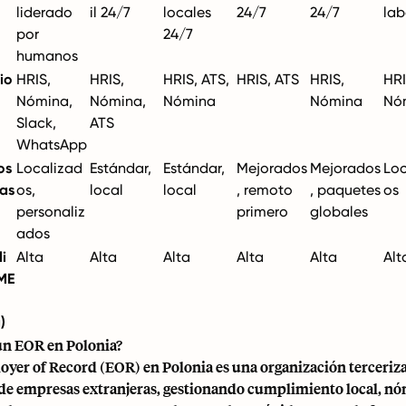
liderado
il 24/7
locales
24/7
24/7
lab
por
24/7
humanos
io
HRIS,
HRIS,
HRIS, ATS,
HRIS, ATS
HRIS,
HRI
Nómina,
Nómina,
Nómina
Nómina
Nó
Slack,
ATS
WhatsApp
os
Localizad
Estándar,
Estándar,
Mejorados
Mejorados
Loc
jas
os,
local
local
, remoto
, paquetes
os
personaliz
primero
globales
ados
i
Alta
Alta
Alta
Alta
Alta
Alt
ME
)
un EOR en Polonia?
oyer of Record (EOR) en Polonia
es una organización terceriz
e empresas extranjeras, gestionando cumplimiento local, nóm