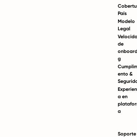
Cobertu
País
Modelo
Legal
Velocid
de
onboard
g
Cumplim
ento &
Segurid
Experien
a en
platafo
a
Soporte 