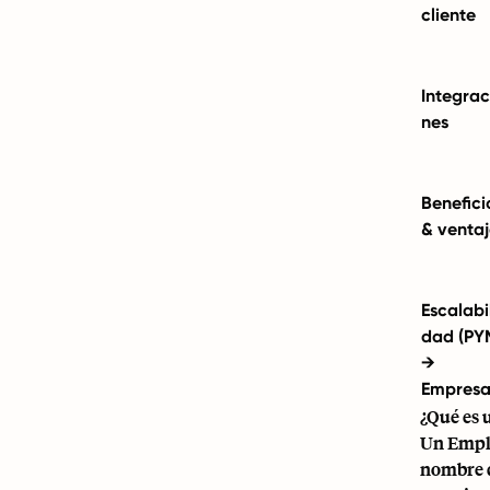
cliente
Integrac
nes
Benefici
& venta
Escalabil
dad (PY
→
Empresa
¿Qué es 
Un
Empl
nombre d