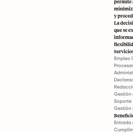
permite 
minimiza
y proced
La decis
que se e
informad
flexibili
Servicio
Empleo l
Procesa
Administ
Declarac
Redacci
Gestión 
Soporte 
Gestión 
Benefici
Entrada 
Cumplimi