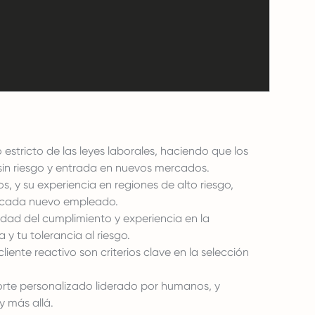
estricto de las leyes laborales, haciendo que los
sin riesgo y entrada en nuevos mercados.
 y su experiencia en regiones de alto riesgo,
a cada nuevo empleado.
idad del cumplimiento y experiencia en la
 tu tolerancia al riesgo.
iente reactivo son criterios clave en la selección
rte personalizado liderado por humanos, y
y más allá.