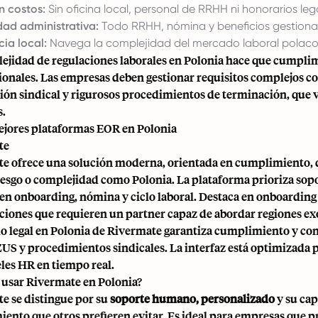
n costos:
Sin oficina local, personal de RRHH ni honorarios leg
dad administrativa:
Todo RRHH, nómina y beneficios gestiona
cia local:
Navega la complejidad del mercado laboral polaco
ejidad de regulaciones laborales en Polonia hace que
cumplim
ionales. Las empresas deben gestionar requisitos complejos c
ción sindical y rigurosos procedimientos de terminación, que 
.
ejores plataformas EOR en Polonia
te
e ofrece una solución moderna, orientada en cumplimiento, 
riesgo o complejidad como Polonia. La plataforma prioriza so
 en onboarding, nómina y ciclo laboral. Destaca en onboarding
ciones que requieren un partner capaz de abordar regiones exó
o legal en Polonia de Rivermate garantiza cumplimiento y contr
 ZUS y procedimientos sindicales. La interfaz está optimizada
les HR en tiempo real.
 usar Rivermate en Polonia?
e se distingue por su
soporte humano, personalizado
y su cap
ento que otros prefieren evitar. Es ideal para empresas que p