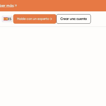
ber más
Hable con un experto
Crear una cuenta
ES