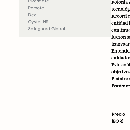
Rivermate
Polonia 
Remote
tecnológ
Deel
Record e
Oyster HR
entidad l
Safeguard Global
continua
fueron s
transpare
Entender
cuidados
Este aná
objetivo
Platafor
Parámet
Precio
(EOR)