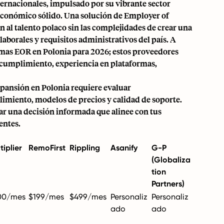
ternacionales, impulsado por su vibrante sector
 económico sólido. Una solución de
Employer of
n al talento polaco sin las complejidades de crear una
 laborales y requisitos administrativos del país. A
rmas EOR en Polonia para 2026; estos proveedores
 cumplimiento, experiencia en plataformas,
xpansión en Polonia requiere evaluar
imiento, modelos de precios y calidad de soporte.
ar una decisión informada que alinee con tus
entes.
tiplier
RemoFirst
Rippling
Asanify
G-P
(Globaliza
tion
Partners)
00/mes
$199/mes
$499/mes
Personaliz
Personaliz
ado
ado