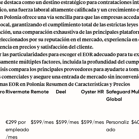
se destaca como un destino estratégico para contrataciones in
ico, una fuerza laboral altamente calificada y un crecimiento
n Polonia
ofrece una vía sencilla para que las empresas acceda
ocal, garantizando el cumplimiento total de las estrictas leyes
ción, una comparación exhaustiva de las principales platafo
eleccionados por su reputación en el mercado, experiencia en
ncia en precios y satisfacción del cliente.
 las particularidades para escoger el EOR adecuado para tu e
amente múltiples factores, incluida la profundidad del cumpl
lisis compara los principales proveedores para ayudarte a tom
s comerciales y asegure una entrada de mercado sin inconveni
mas EOR en Polonia: Resumen de Características y Precios
ro
Rivermate
Remote
Deel
Oyster HR
Safeguard
Mul
Global
€299 por
$599/mes
$599/mes
$599/mes
Personaliz
$4
empleado
ado
/mes