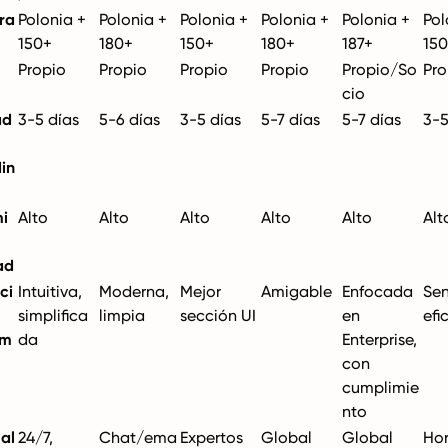
ra
Polonia +
Polonia +
Polonia +
Polonia +
Polonia +
Pol
150+
180+
150+
180+
187+
15
Propio
Propio
Propio
Propio
Propio/So
Pro
cio
ad
3-5 días
5-6 días
3-5 días
5-7 días
5-7 días
3-5
in
i
Alto
Alto
Alto
Alto
Alto
Alt
ad
ci
Intuitiva,
Moderna,
Mejor
Amigable
Enfocada
Sen
simplifica
limpia
sección UI
en
efi
rm
da
Enterprise,
con
cumplimie
nto
al
24/7,
Chat/ema
Expertos
Global
Global
Hor