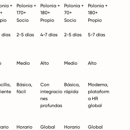
onia +
Polonia +
Polonia +
Polonia +
Polonia +
0+
170+
180+
70+
180+
pio
Socio
Propio
Socio
Propio
 días
2-5 días
4-7 días
2-5 días
5-7 días
o
Medio
Alto
Medio
Alto
cilla,
Básica,
Con
Básica,
Moderna,
ciente
fácil
integracio
rápida
plataform
nes
a HR
profundas
global
ario
Horario
Global
Horario
Global