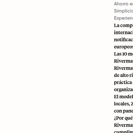
Ahorro e
Simplici
Experien
La compl
internac
notifica
europeos
Las 10 m
Riverma
Rivermat
de alto 
práctica
organiza
El model
locales,
con pane
¿Por qué
Rivermat
cumplimi