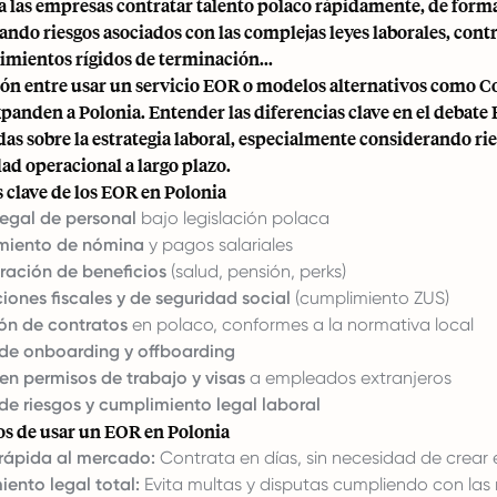
a las empresas contratar talento polaco rápidamente, de forma
ndo riesgos asociados con las complejas leyes laborales
, cont
imientos rígidos de terminación...
ión entre usar un servicio EOR o modelos alternativos como
Co
xpanden a Polonia. Entender las diferencias clave en el debate
as sobre la estrategia laboral, especialmente considerando r
dad operacional a largo plazo.
s clave de los EOR en Polonia
egal de personal
bajo legislación polaca
miento de nómina
y pagos salariales
ración de beneficios
(salud, pensión, perks)
iones fiscales y de seguridad social
(cumplimiento ZUS)
ón de contratos
en polaco, conformes a la normativa local
de onboarding y offboarding
en permisos de trabajo y visas
a empleados extranjeros
de riesgos y cumplimiento legal laboral
os de usar un EOR en Polonia
rápida al mercado:
Contrata en días, sin necesidad de crear
ento legal total:
Evita multas y disputas cumpliendo con las 