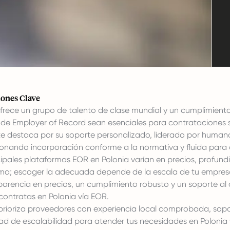
ones Clave
frece un grupo de talento de clase mundial y un cumplimiento 
s de Employer of Record
sean esenciales para contrataciones 
e destaca por su soporte personalizado, liderado por humanos,
onando incorporación conforme a la normativa y fluida par
cipales plataformas EOR en Polonia varían en precios, profund
ma; escoger la adecuada depende de la escala de tu empresa y
parencia en precios, un cumplimiento robusto y un soporte al cl
contratas en Polonia vía EOR
.
rioriza proveedores con experiencia local comprobada, sopo
d de escalabilidad para atender tus necesidades en Polonia 