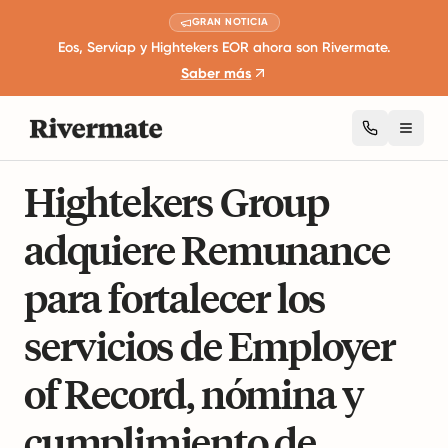
GRAN NOTICIA
Eos, Serviap y Hightekers EOR ahora son Rivermate.
Saber más
Toggl
4 minutos de lectura
Expansión y Crecimiento Empresarial.
Hightekers Group
adquiere Remunance
para fortalecer los
servicios de Employer
of Record, nómina y
cumplimiento de