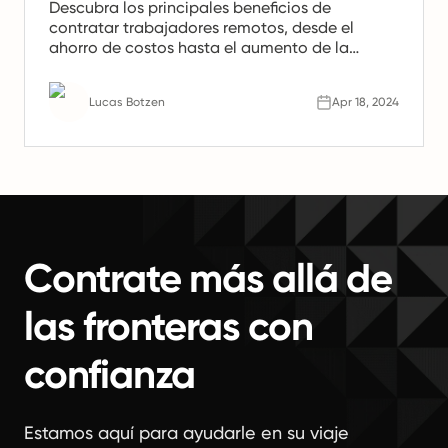
Descubra los principales beneficios de
contratar trabajadores remotos, desde el
ahorro de costos hasta el aumento de la
productividad. Aprenda por qué los equipos
remotos son el futuro del trabajo.
Lucas Botzen
Apr 18, 2024
Contrate más allá de
las fronteras con
confianza
Estamos aquí para ayudarle en su viaje