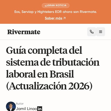
GRAN NOTICIA
Eos, Serviap y Hightekers EOR ahora son Rivermate.
Saber más
Toggl
6 minutos de lectura
Fiscalidad y Cumplimiento.
Guía completa del
sistema de tributación
laboral en Brasil
(Actualización 2026)
Autor
Jamil Linao