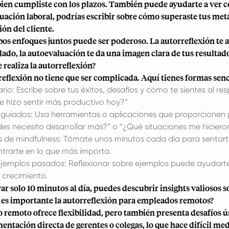
bien cumpliste con los plazos. También puede ayudarte a ver có
uación laboral, podrías escribir sobre cómo superaste tus meta
ión del cliente.
os enfoques juntos puede ser poderoso. La autorreflexión te ay
 lado, la autoevaluación te da una imagen clara de tus resultad
 realiza la autorreflexión?
reflexión no tiene que ser complicada. Aquí tienes formas senci
iario: Escribe sobre tus éxitos, desafíos y cómo te sientes a
 hizo sentir más productivo hoy?”
guiados: Usa herramientas o aplicaciones que proporcionen p
des necesito desarrollar más?” o “¿Qué situaciones me hiciero
s de mindfulness: Tómate unos minutos cada día para sentarte
trarte en lo que más importa.
ejemplos pasados: Reflexionar sobre ejemplos puede ayudarte 
 crecimiento.
ar solo 10 minutos al día, puedes descubrir insights valiosos so
 es importante la autorreflexión para empleados remotos?
jo remoto ofrece flexibilidad, pero también presenta desafíos
entación directa de gerentes o colegas, lo que hace difícil med