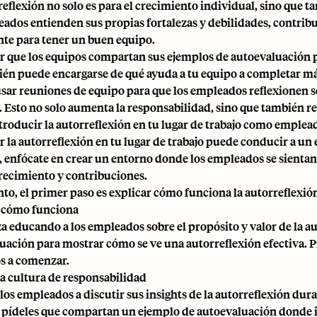
reflexión no solo es para el crecimiento individual, sino que 
eados entienden sus propias fortalezas y debilidades, contrib
te para tener un buen equipo.
 que los equipos compartan sus ejemplos de autoevaluación 
ién puede encargarse de qué ayuda a tu equipo a completar más
sar reuniones de equipo para que los empleados reflexionen s
. Esto no solo aumenta la responsabilidad, sino que también re
roducir la autorreflexión en tu lugar de trabajo como emplea
 la autorreflexión en tu lugar de trabajo puede conducir a 
 enfócate en crear un entorno donde los empleados se sientan 
recimiento y contribuciones.
anto, el primer paso es explicar cómo funciona la autorreflexió
 cómo funciona
 educando a los empleados sobre el propósito y valor de la a
uación para mostrar cómo se ve una autorreflexión efectiva. P
s a comenzar.
a cultura de responsabilidad
los empleados a discutir sus insights de la autorreflexión dur
 pídeles que compartan un ejemplo de autoevaluación donde i