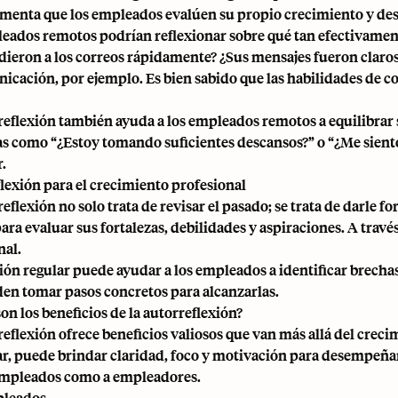
omenta que los empleados evalúen su propio crecimiento y des
eados remotos podrían reflexionar sobre qué tan efectivament
ieron a los correos rápidamente? ¿Sus mensajes fueron claros
icación, por ejemplo. Es bien sabido que las habilidades de 
reflexión también ayuda a los empleados remotos a equilibrar s
s como “¿Estoy tomando suficientes descansos?” o “¿Me siento 
.
lexión para el crecimiento profesional
reflexión no solo trata de revisar el pasado; se trata de darle
ra evaluar sus fortalezas, debilidades y aspiraciones. A través
nal.
xión regular puede ayudar a los empleados a identificar brechas
eden tomar pasos concretos para alcanzarlas.
on los beneficios de la autorreflexión?
reflexión ofrece beneficios valiosos que van más allá del crec
ar, puede brindar claridad, foco y motivación para desempeñ
empleados como a empleadores.
pleados