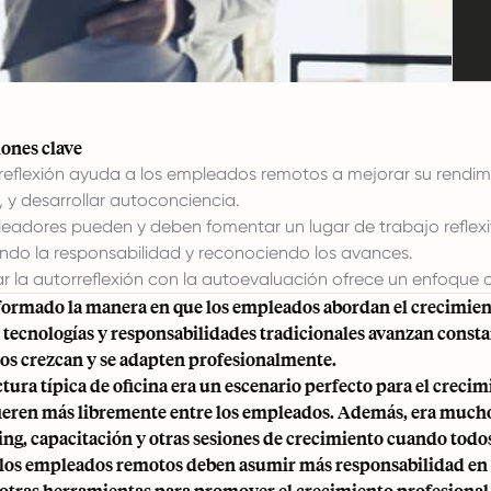
ones clave
reflexión ayuda a los empleados remotos a mejorar su rendimien
, y desarrollar autoconciencia.
eadores pueden y deben fomentar un lugar de trabajo reflex
do la responsabilidad y reconociendo los avances.
 la autorreflexión con la autoevaluación ofrece un enfoque c
formado la manera en que los empleados abordan el crecimient
s, tecnologías y responsabilidades tradicionales avanzan cons
s crezcan y se adapten profesionalmente.
ctura típica de oficina era un escenario perfecto para el creci
fieren más libremente entre los empleados. Además, era mucho 
ing
, capacitación y otras sesiones de crecimiento cuando tod
, los empleados remotos deben asumir más responsabilidad en
 otras herramientas para promover el crecimiento profesional,