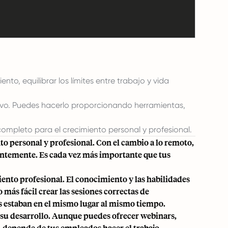
to, equilibrar los límites entre trabajo y vida
ivo. Puedes hacerlo proporcionando herramientas,
ompleto para el crecimiento personal y profesional.
o personal y profesional. Con el cambio a lo remoto,
tantemente. Es cada vez más importante que tus
miento profesional. El conocimiento y las habilidades
más fácil crear las sesiones correctas de
os estaban en el mismo lugar al mismo tiempo.
 su desarrollo. Aunque puedes ofrecer webinars,
 depende de tus empleados hacer el trabajo.