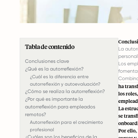
Conclusi
Tabla de contenido
La autor
personal
Conclusiones clave
Los empl
¿Qué es la autorreflexión?
fomentan
¿Cuál es la diferencia entre
Combinar
autorreflexión y autoevaluación?
ha trans
¿Cómo se realiza la autorreflexión?
los role
¿Por qué es importante la
empleado
autorreflexión para empleados
La estru
remotos?
se trans
Autorreflexión para el crecimiento
onboard
profesional
Por ello
¿Cuáles son los beneficios de la
cursos y