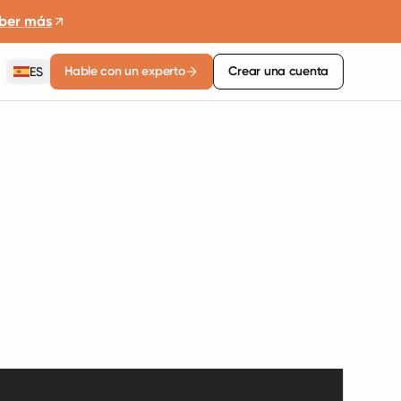
ber más
Hable con un experto
Crear una cuenta
ES