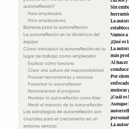
autorreflexión?
Sin emba
herramie
Para empleados
La autorr
Para empleadores
Barreras para la autorreflexión
establece
Vamos a 
La autorreflexión en la dinámica del
¿Qué es 
equipo
La autor
Cómo introducir la autorreflexión en tu
más prof
lugar de trabajo como empleador
Al hacer
Explicar cómo funciona
conduce 
Crear una cultura de responsabilidad
Por ejem
Proveer herramientas y recursos
enfocado
Fomentar la autorreflexión
mejorar 
Recompensar el progreso
¿Cuál es
Modelar la autorreflexión como líder
Aunque l
Medir el impacto de la autorreflexión
autorref
Las estrategias de autorreflexión son
personal
cruciales para el crecimiento en un
La autoe
entorno remoto