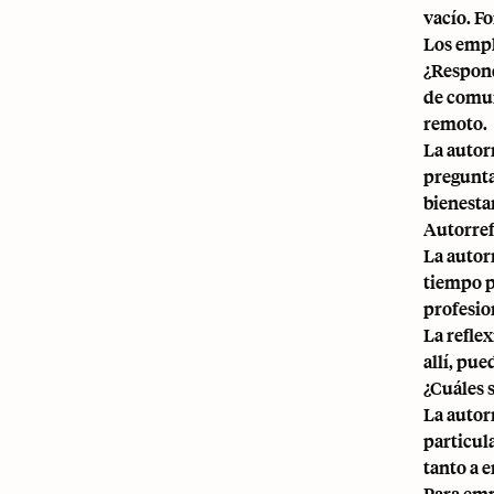
vacío. F
Los empl
¿Respond
de comun
remoto
.
La autor
pregunta
bienestar
Autorref
La autor
tiempo pa
profesio
La refle
allí, pu
¿Cuáles s
La autor
particul
tanto a 
Para em