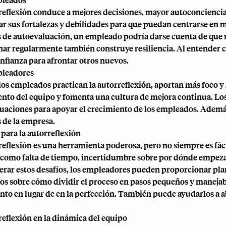
reflexión conduce a mejores decisiones, mayor autoconciencia
ar sus fortalezas y debilidades para que puedan centrarse en me
 de autoevaluación, un empleado podría darse cuenta de que n
nar regularmente también construye resiliencia. Al entender
nfianza para afrontar otros nuevos.
pleadores
os empleados practican la autorreflexión, aportan más foco y r
nto del equipo y fomenta una cultura de mejora continua. Lo
uaciones para apoyar el crecimiento de los empleados. Además,
s de la empresa.
 para la autorreflexión
reflexión es una herramienta poderosa, pero no siempre es fá
 como falta de tiempo, incertidumbre sobre por dónde empezar
erar estos desafíos, los empleadores pueden proporcionar plant
s sobre cómo dividir el proceso en pasos pequeños y manejabl
nto en lugar de en la perfección. También puede ayudarlos a 
reflexión en la dinámica del equipo