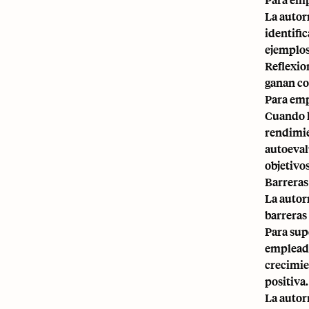
La autor
identific
ejemplos
Reflexio
ganan co
Para em
Cuando l
rendimie
autoeval
objetivo
Barreras
La autor
barreras
Para sup
empleado
crecimie
positiva.
La autor