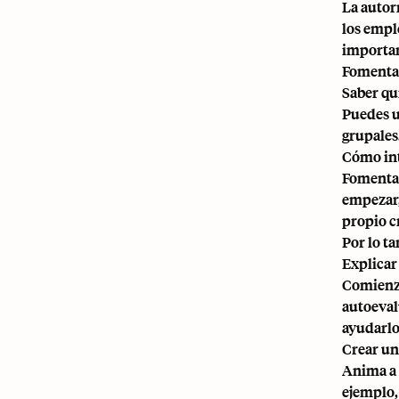
La autor
los empl
importan
Fomentar
Saber qu
Puedes u
grupales
Cómo int
Fomentar
empezar,
propio c
Por lo t
Explicar
Comienza
autoeval
ayudarlo
Crear un
Anima a 
ejemplo,