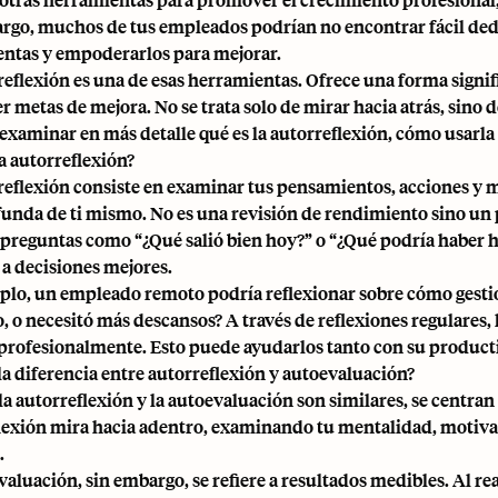
rgo, muchos de tus empleados podrían no encontrar fácil dedi
ntas y empoderarlos para mejorar.
eflexión es una de esas herramientas. Ofrece una forma signific
r metas de mejora. No se trata solo de mirar hacia atrás, sino 
examinar en más detalle qué es la autorreflexión, cómo usarla
la autorreflexión?
reflexión consiste en examinar tus pensamientos, acciones y
unda de ti mismo. No es una
revisión de rendimiento
sino un 
 preguntas como “¿Qué salió bien hoy?” o “¿Qué podría haber 
a decisiones mejores.
plo, un empleado remoto podría reflexionar sobre cómo gestio
, o necesitó más descansos? A través de reflexiones regulares
profesionalmente. Esto puede ayudarlos tanto con su product
 la diferencia entre autorreflexión y autoevaluación?
a autorreflexión y la autoevaluación son similares, se centran
lexión mira hacia adentro, examinando tu mentalidad, motiva
.
valuación, sin embargo, se refiere a resultados medibles. Al re