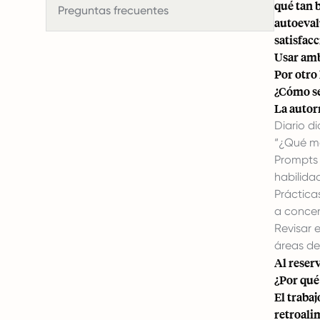
qué tan 
Preguntas frecuentes
autoeval
satisfacc
Usar amb
Por otro
¿Cómo se
La autor
Diario d
“¿Qué me
Prompts 
habilida
Práctica
a concen
Revisar 
áreas de
Al reserv
¿Por qué
El traba
retroalim