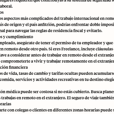
aboral.
os
os aspectos más complicados del trabajo internacional en remot
ís de origen y el país anfitrión, podrías enfrentar
doble impos
al para navegar las reglas de residencia fiscal y evitarlo.
os y cumplimiento
empleado, asegúrate de tener el permiso de tu empleador y que 
 en remoto desde otro país. Si eres Freelance, incluye cláusula
lave a considerar antes de trabajar en remoto desde el extranje
 comprometerte a vivir y trabajar remotamente en el extranjero
ación financiera
os de vida, tasas de cambio y tarifas ocultas pueden acumula
 comida, servicios y actividades recreativas en tu destino elegi
ión médica puede ser costosa si no estás cubierto. Busca plan
 trabajas en remoto en el extranjero. El seguro de viaje tambié
rarias
rte con colegas o clientes en diferentes zonas horarias puede 