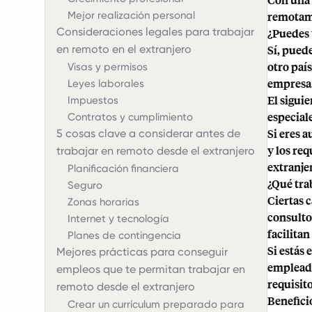
Mejor realización personal
remotame
Consideraciones legales para trabajar
¿Puedes 
en remoto en el extranjero
Sí, pued
otro país
Visas y permisos
empresa
Leyes laborales
El siguie
Impuestos
especial
Contratos y cumplimiento
Si eres 
5 cosas clave a considerar antes de
y los req
trabajar en remoto desde el extranjero
extranje
Planificación financiera
¿Qué tra
Seguro
Ciertas 
Zonas horarias
consulto
Internet y tecnología
facilita
Planes de contingencia
Si estás
Mejores prácticas para conseguir
emplead
empleos que te permitan trabajar en
requisit
remoto desde el extranjero
Benefici
Crear un currículum preparado para