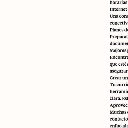
horarias
Internet
Una conex
conectiv
Planes d
Prepárat
document
Mejores 
Encontra
que esté
asegurar
Crear un
Tu currí
herramie
clara. E
Aprovech
Muchas o
contacto
enfocado