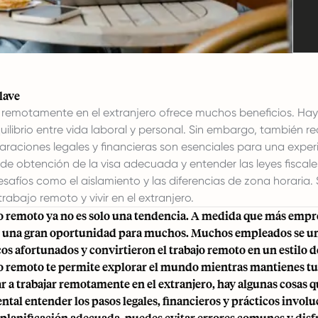
lave
 remotamente en el extranjero ofrece muchos beneficios. Hay 
uilibrio entre vida laboral y personal. Sin embargo, también r
araciones legales y financieras son esenciales para una experie
de obtención de la visa adecuada y entender las leyes fiscale
safíos como el aislamiento y las diferencias de zona horaria.
trabajo remoto y vivir en el extranjero.
jo remoto ya no es solo una tendencia. A medida que más empr
es una gran oportunidad para muchos. Muchos empleados se un
os afortunados y convirtieron el trabajo remoto en un estilo d
jo remoto te permite explorar el mundo mientras mantienes tu
 a trabajar remotamente en el extranjero, hay algunas cosas q
tal entender los pasos legales, financieros y prácticos involu
planificación adecuada, puedes evitar errores comunes y disfru