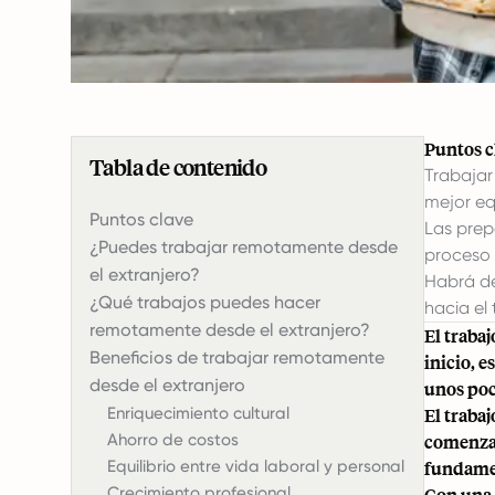
Puntos c
Tabla de contenido
Trabajar
mejor eq
Puntos clave
Las prep
¿Puedes trabajar remotamente desde
proceso 
el extranjero?
Habrá de
¿Qué trabajos puedes hacer
hacia el 
remotamente desde el extranjero?
El traba
Beneficios de trabajar remotamente
inicio, 
desde el extranjero
unos poc
Enriquecimiento cultural
El traba
Ahorro de costos
comenzar
Equilibrio entre vida laboral y personal
fundamen
Crecimiento profesional
Con una 