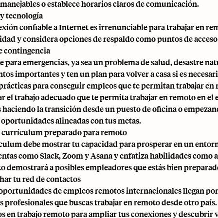
 manejables o establece horarios claros de comunicación.
 y tecnología
ión confiable a Internet es irrenunciable para trabajar en remo
idad y considera opciones de respaldo como puntos de acceso
e contingencia
e para emergencias, ya sea un problema de salud, desastre natu
os importantes y ten un plan para volver a casa si es necesari
prácticas para conseguir empleos que te permitan trabajar en 
r el trabajo adecuado que te permita trabajar en remoto en el e
s haciendo la transición desde un puesto de oficina o empezan
 oportunidades alineadas con tus metas.
 currículum preparado para remoto
culum debe mostrar tu capacidad para prosperar en un entorn
ntas como Slack, Zoom y Asana y enfatiza habilidades como a
sto demostrará a posibles empleadores que estás bien preparado
ar tu red de contactos
portunidades de empleos remotos internacionales llegan por r
s profesionales que buscas trabajar en remoto desde otro país
s en trabajo remoto para ampliar tus conexiones y descubrir v