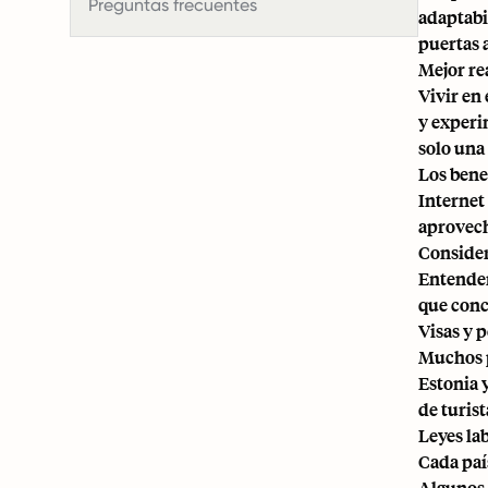
Preguntas frecuentes
adaptabi
puertas 
Mejor re
Vivir en
y experi
solo una 
Los bene
Internet
aprovech
Consider
Entender
que conc
Visas y 
Muchos p
Estonia 
de turist
Leyes la
Cada paí
Algunos 