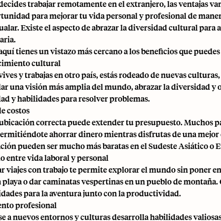
ecides trabajar remotamente en el extranjero, las ventajas va
tunidad para mejorar tu vida personal y profesional de mane
alar. Existe el aspecto de abrazar la diversidad cultural para 
aria.
aquí tienes un vistazo más cercano a los beneficios que puedes 
imiento cultural
ives y trabajas en otro país, estás rodeado de nuevas culturas,
lar una visión más amplia del mundo, abrazar la diversidad y 
dad y habilidades para resolver problemas.
e costos
a ubicación correcta puede extender tu presupuesto. Muchos pa
permitiéndote ahorrar dinero mientras disfrutas de una mejor c
ción pueden ser mucho más baratas en el Sudeste Asiático o Eu
o entre vida laboral y personal
 viajes con trabajo te permite explorar el mundo sin poner en 
la playa o dar caminatas vespertinas en un pueblo de montaña.
dades para la aventura junto con la productividad.
nto profesional
e a nuevos entornos y culturas desarrolla habilidades valiosa