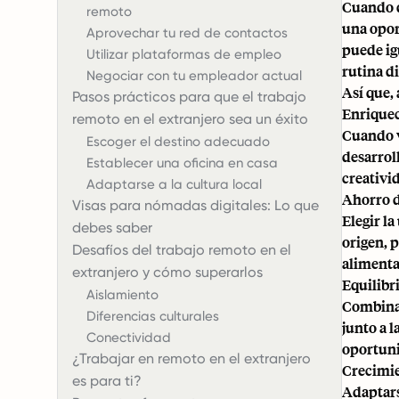
Cuando d
remoto
una opor
Aprovechar tu red de contactos
puede igu
Utilizar plataformas de empleo
rutina di
Negociar con tu empleador actual
Así que, 
Pasos prácticos para que el trabajo
Enriquec
remoto en el extranjero sea un éxito
Cuando v
Escoger el destino adecuado
desarrol
Establecer una oficina en casa
creativi
Adaptarse a la cultura local
Ahorro d
Visas para nómadas digitales: Lo que
Elegir l
debes saber
origen, 
Desafíos del trabajo remoto en el
alimenta
extranjero y cómo superarlos
Equilibri
Aislamiento
Combinar
Diferencias culturales
junto a 
Conectividad
oportuni
¿Trabajar en remoto en el extranjero
Crecimie
es para ti?
Adaptars