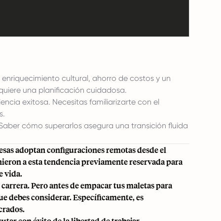
enriquecimiento cultural, ahorro de costos y un
equiere una planificación cuidadosa.
ncia exitosa. Necesitas familiarizarte con el
s.
 Saber cómo superarlos asegura una transición fluida
esas adoptan configuraciones remotas desde el
ieron a esta tendencia previamente reservada para
e vida.
 carrera. Pero antes de empacar tus maletas para
ue debes considerar. Específicamente, es
crados.
tar con éxito de la libertad de trabajar