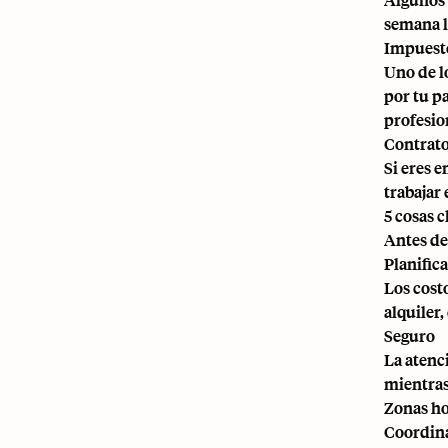
semana l
Impuest
Uno de l
por tu pa
profesion
Contrat
Si eres 
trabajar
5 cosas c
Antes de
Planific
Los cost
alquiler,
Seguro
La atenc
mientras
Zonas ho
Coordina