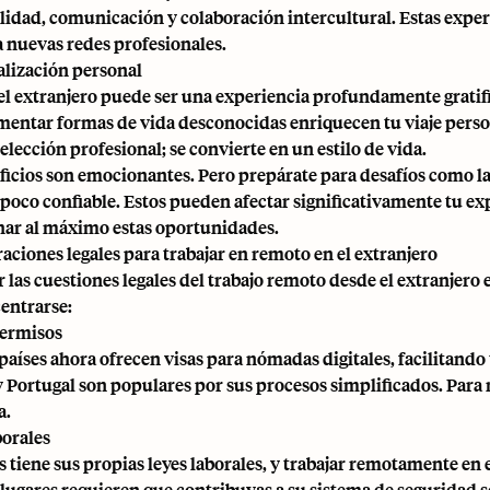
lidad, comunicación y colaboración intercultural. Estas experi
a nuevas redes profesionales.
alización personal
 el extranjero puede ser una experiencia profundamente gratif
mentar formas de vida desconocidas enriquecen tu viaje person
elección profesional; se convierte en un estilo de vida.
ficios son emocionantes. Pero prepárate para desafíos como la
 poco confiable. Estos pueden afectar significativamente tu ex
ar al máximo estas oportunidades.
aciones legales para trabajar en remoto en el extranjero
 las cuestiones legales del trabajo remoto desde el extranjero
entrarse:
permisos
aíses ahora ofrecen visas para nómadas digitales, facilitando 
y Portugal son populares por sus procesos simplificados. Para 
a.
borales
s tiene sus propias leyes laborales, y trabajar remotamente en 
lugares requieren que contribuyas a su sistema de seguridad so