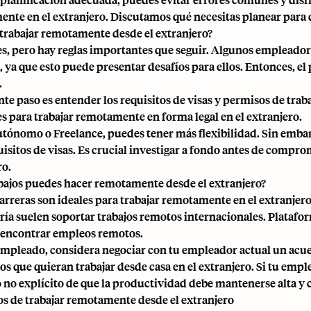
nte en el extranjero. Discutamos qué necesitas planear para q
trabajar remotamente desde el extranjero?
es, pero hay reglas importantes que seguir. Algunos emplead
, ya que esto puede presentar desafíos para ellos. Entonces, el 
.
nte paso es entender los requisitos de visas y permisos de trab
es para trabajar remotamente en forma legal en el extranjero.
autónomo o Freelance, puedes tener más flexibilidad. Sin embarg
uisitos de visas. Es crucial investigar a fondo antes de compro
ro.
bajos puedes hacer remotamente desde el extranjero?
carreras son ideales para trabajar remotamente en el extranjer
ría suelen soportar
trabajos remotos internacionales
.
Platafo
n encontrar empleos remotos.
 empleado, considera negociar con tu empleador actual un acu
os que quieran
trabajar desde casa
en el extranjero. Si tu empl
o no explícito de que la productividad debe mantenerse alta y
os de trabajar remotamente desde el extranjero