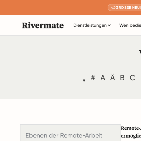
GROSSE NEUI
Dienstleistungen
Wen bedie
„
#
A
Ä
B
C
Remote-A
Ebenen der Remote-Arbeit
ermöglic