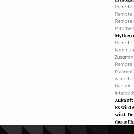
Remote-K
Remote-T
Remote-A
Mitarbei
Mythen 
Remote E
Kommunik
Zusamme
Remote W
Karriere
weiterh
Bedeutun
Interakti
Zukunft 
Es wird 
wird. De
darauf h