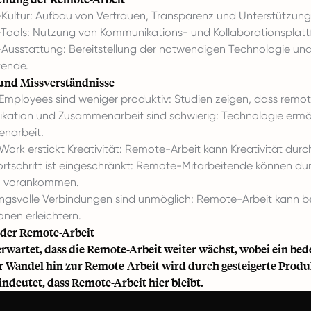
ultur: Aufbau von Vertrauen, Transparenz und Unterstützung
ools: Nutzung von Kommunikations- und Kollaborationsplattf
usstattung: Bereitstellung der notwendigen Technologie un
tende.
und Missverständnisse
mployees sind weniger produktiv: Studien zeigen, dass remote
ation und Zusammenarbeit sind schwierig: Technologie ermö
narbeit.
ork erstickt Kreativität: Remote-Arbeit kann Kreativität durch
fortschritt ist eingeschränkt: Remote-Mitarbeitende können du
in vorankommen.
gsvolle Verbindungen sind unmöglich: Remote-Arbeit kann be
onen erleichtern.
der Remote-Arbeit
erwartet, dass die Remote-Arbeit weiter wächst, wobei ein bed
r Wandel hin zur Remote-Arbeit wird durch gesteigerte Produkt
indeutet, dass Remote-Arbeit hier bleibt.