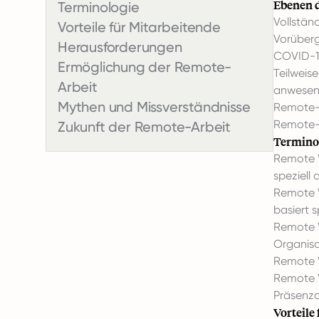
Ebenen 
Terminologie
Vollstän
Vorteile für Mitarbeitende
Vorüberg
Herausforderungen
COVID-1
Ermöglichung der Remote-
Teilweis
Arbeit
anwesen
Mythen und Missverständnisse
Remote-F
Remote-F
Zukunft der Remote-Arbeit
Termino
Remote 
speziell
Remote W
basiert 
Remote W
Organisa
Remote W
Remote W
Präsenzar
Vorteile