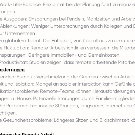
Work-Life-Balance: Flexibilität bei der Planung führt zu reduzi
htungen.
e Ausgaben: Einsparungen bei Pendeln, Mahlzeiten und Arbeit
Ablenkungen: Weniger Unterbrechungen durch Kollegen und 
 für Unternehmen
u globalem Talent: Die Fähigkeit, von überall aus zu rekrutiere
e Fluktuation: Remote-Arbeitsrichtlinien verbessern die Mitar
nsparungen: Geringere Immobilien- und Gemeinkosten.
Produktivität: Studien zeigen, dass remote arbeitende Mitarbeit
orderungen
tenden-Burnout: Verschmelzung der Grenzen zwischen Arbeit u
it und Isolation: Mangel an sozialer Interaktion kann Gefühle 
kationsprobleme: Remote-Teams können Herausforderungen
gen zu Hause: Potenzielle Störungen durch Familienmitgliede
he Probleme: Technische Störungen, langsames Internet und G
chtigen.
e Gesundheitsprobleme: Längeres Sitzen und Bildschirmzeit
chung der Remote-Arbeit