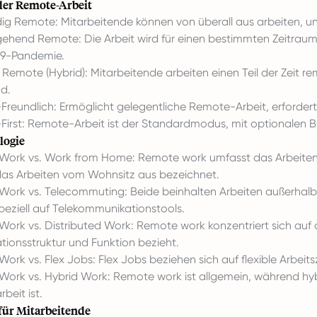
der Remote-Arbeit
dig Remote: Mitarbeitende können von überall aus arbeiten, un
ehend Remote: Die Arbeit wird für einen bestimmten Zeitraum
9-Pandemie.
e Remote (Hybrid): Mitarbeitende arbeiten einen Teil der Zeit r
d.
reundlich: Ermöglicht gelegentliche Remote-Arbeit, erfordert
irst: Remote-Arbeit ist der Standardmodus, mit optionalen 
logie
Work vs. Work from Home: Remote work umfasst das Arbeite
 das Arbeiten vom Wohnsitz aus bezeichnet.
ork vs. Telecommuting: Beide beinhalten Arbeiten außerhalb 
speziell auf Telekommunikationstools.
ork vs. Distributed Work: Remote work konzentriert sich auf 
tionsstruktur und Funktion bezieht.
ork vs. Flex Jobs: Flex Jobs beziehen sich auf flexible Arbeits
ork vs. Hybrid Work: Remote work ist allgemein, während hy
beit ist.
 für Mitarbeitende