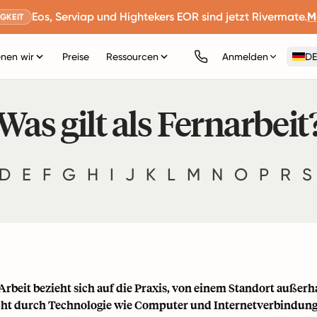
Eos, Serviap und Hightekers EOR sind jetzt Rivermate.
M
GKEIT
nen wir
Preise
Ressourcen
Anmelden
DE
Was gilt als Fernarbeit
D
E
F
G
H
I
J
K
L
M
N
O
P
R
S
rbeit bezieht sich auf die Praxis, von einem Standort außerha
ht durch Technologie wie Computer und Internetverbindung. Es 