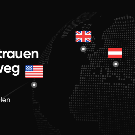
rtrauen
weg
alen
.