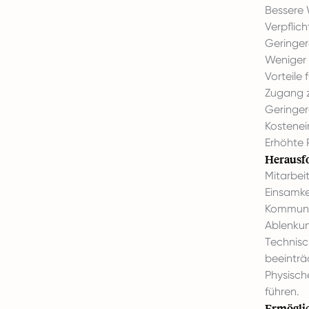
Bessere 
Verpflic
Geringer
Weniger 
Vorteile
Zugang z
Geringer
Kostenei
Erhöhte 
Herausf
Mitarbei
Einsamke
Kommuni
Ablenkun
Technisc
beeinträ
Physisch
führen.
Ermögli