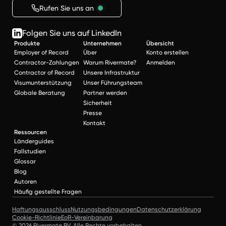
Rufen Sie uns an
Folgen Sie uns auf LinkedIn
Produkte
Unternehmen
Übersicht
Employer of Record
Über
Konto erstellen
Contractor-Zahlungen
Warum Rivermate?
Anmelden
Contractor of Record
Unsere Infrastruktur
Visumunterstützung
Unser Führungsteam
Globale Beratung
Partner werden
Sicherheit
Presse
Kontakt
Ressourcen
Länderguides
Fallstudien
Glossar
Blog
Autoren
Häufig gestellte Fragen
Haftungsausschluss
Nutzungsbedingungen
Datenschutzerklärung
Cookie-Richtlinie
EoR-Vereinbarung
© 2026 Rivermate BV. Alle Rechte vorbehalten.