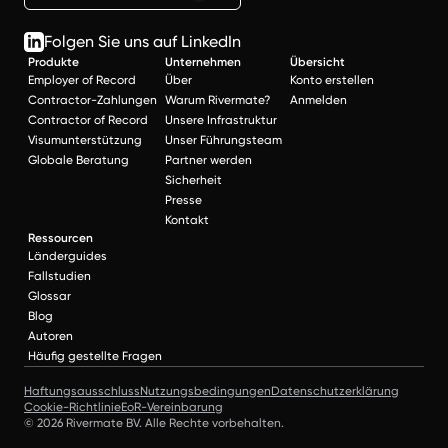
Folgen Sie uns auf LinkedIn
Produkte
Unternehmen
Übersicht
Employer of Record
Über
Konto erstellen
Contractor-Zahlungen
Warum Rivermate?
Anmelden
Contractor of Record
Unsere Infrastruktur
Visumunterstützung
Unser Führungsteam
Globale Beratung
Partner werden
Sicherheit
Presse
Kontakt
Ressourcen
Länderguides
Fallstudien
Glossar
Blog
Autoren
Häufig gestellte Fragen
Haftungsausschluss
Nutzungsbedingungen
Datenschutzerklärung
Cookie-Richtlinie
EoR-Vereinbarung
© 2026 Rivermate BV. Alle Rechte vorbehalten.