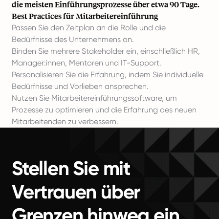
die meisten Einführungsprozesse über etwa 90 Tage.
Best Practices für Mitarbeitereinführung
Passen Sie den Zeitplan an die Rolle und die
Bedürfnisse des Unternehmens an.
Binden Sie mehrere Stakeholder ein, einschließlich HR,
Manager:innen, Mentoren und IT-Support.
Personalisieren Sie die Erfahrung, indem Sie individuelle
Bedürfnisse und Vorlieben ansprechen.
Nutzen Sie Mitarbeitereinführungssoftware, um
Prozesse zu optimieren und die Erfahrung des neuen
Mitarbeitenden zu verbessern.
Stellen Sie mit
Vertrauen über
Grenzen hinweg ein