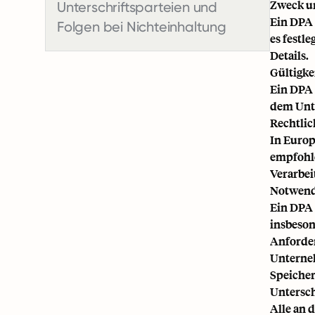
Zweck u
Unterschriftsparteien und
Ein DPA 
Folgen bei Nichteinhaltung
es festl
Details.
Gültigke
Ein DPA 
dem Unt
Rechtli
In Europ
empfohl
Verarbei
Notwend
Ein DPA 
insbeson
Anforder
Unterneh
Speicher
Untersch
Alle an 