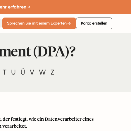
ehr erfahren
Sprechen Sie mit einem Experten
Konto erstellen
eement (DPA)?
T
U
Ü
V
W
Z
der festlegt, wie ein Datenverarbeiter eines
verarbeitet.