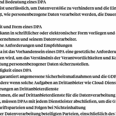
nd Bedeutung eines DPA
ist unerlässlich, um Datenverstöße zu verhindern und die Ei
egt, wie personenbezogene Daten verarbeitet werden, die Daue
it und Form eines DPA
kann in schriftlicher oder elektronischer Form vorliegen und
ernehmen und seinem Datenverarbeiter.
che Anforderungen und Empfehlungen
a ist das Vorhandensein eines DPA eine gesetzliche Anforde
en wird, um das Verständnis der Verantwortlichkeiten und
tung personenbezogener Daten sicherzustellen.
igkeit eines DPA
garantiert angemessene Sicherheitsmaßnahmen und die GDPR
dere wenn solche Aufgaben an Drittanbieter wie Cloud-Diens
ungen an Drittanbieterdienste
men, die auf Drittanbieterdienste für die Datenverarbeitung
, müssen DPAs mit jedem Dienstleister abschließen, um die 
riftsparteien und Folgen bei Nichteinhaltung
der Datenverarbeitung beteiligten Parteien, einschließlich d