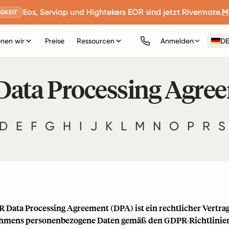
Eos, Serviap und Hightekers EOR sind jetzt Rivermate.
M
GKEIT
nen wir
Preise
Ressourcen
Anmelden
DE
 Data Processing Agr
D
E
F
G
H
I
J
K
L
M
N
O
P
R
S
 Data Processing Agreement (DPA) ist ein rechtlicher Vertrag, 
hmens personenbezogene Daten gemäß den GDPR-Richtlinien 