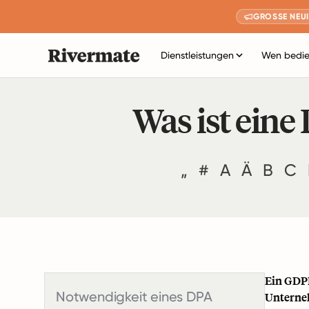
GROSSE NEUI
Dienstleistungen
Wen bedie
Was ist eine
„
#
A
Ä
B
C
Ein GDPR
Notwendigkeit eines DPA
Unterne