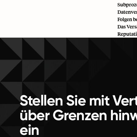
Subproze
Datenve
Folgen b
Das Vers
Reputati
Stellen Sie mit Ve
über Grenzen hin
ein