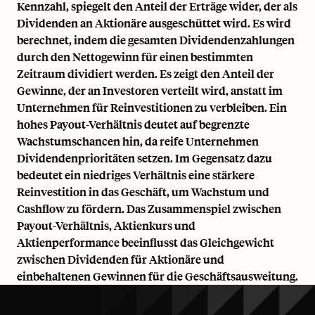
Kennzahl, spiegelt den Anteil der Erträge wider, der als
Dividenden an Aktionäre ausgeschüttet wird. Es wird
berechnet, indem die gesamten Dividendenzahlungen
durch den Nettogewinn für einen bestimmten
Zeitraum dividiert werden. Es zeigt den Anteil der
Gewinne, der an Investoren verteilt wird, anstatt im
Unternehmen für Reinvestitionen zu verbleiben. Ein
hohes Payout-Verhältnis deutet auf begrenzte
Wachstumschancen hin, da reife Unternehmen
Dividendenprioritäten setzen. Im Gegensatz dazu
bedeutet ein niedriges Verhältnis eine stärkere
Reinvestition in das Geschäft, um Wachstum und
Cashflow zu fördern. Das Zusammenspiel zwischen
Payout-Verhältnis, Aktienkurs und
Aktienperformance beeinflusst das Gleichgewicht
zwischen Dividenden für Aktionäre und
einbehaltenen Gewinnen für die Geschäftsausweitung.