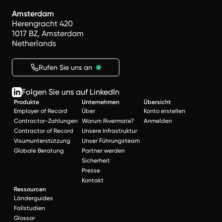
Amsterdam
Herengracht 420
1017 BZ, Amsterdam
Netherlands
Rufen Sie uns an
Folgen Sie uns auf LinkedIn
Produkte
Unternehmen
Übersicht
Employer of Record
Über
Konto erstellen
Contractor-Zahlungen
Warum Rivermate?
Anmelden
Contractor of Record
Unsere Infrastruktur
Visumunterstützung
Unser Führungsteam
Globale Beratung
Partner werden
Sicherheit
Presse
Kontakt
Ressourcen
Länderguides
Fallstudien
Glossar