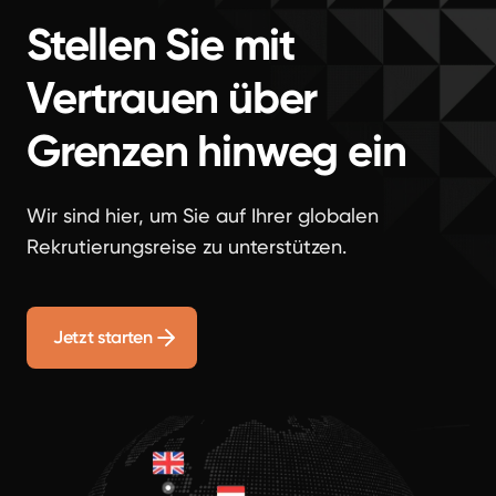
Stellen Sie mit
Vertrauen über
Grenzen hinweg ein
Wir sind hier, um Sie auf Ihrer globalen
Rekrutierungsreise zu unterstützen.
Jetzt starten