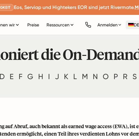
Eos, Serviap und Hightekers EOR sind jetzt Rivermate.
M
GKEIT
nen wir
Preise
Ressourcen
Anmelden
DE
ioniert die On-Deman
D
E
F
G
H
I
J
K
L
M
N
O
P
R
S
g auf Abruf, auch bekannt als earned wage access (EWA), ist e
tenden ermöglicht, einen Teil ihres verdienten Lohns vor dem