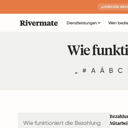
GROSSE NEUI
Dienstleistungen
Wen bedie
Wie funkt
„
#
A
Ä
B
C
Bezahlun
Wie funktioniert die Bezahlung
Mitarbei