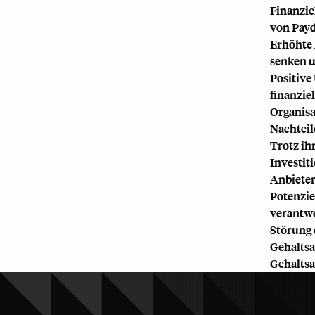
Finanzie
von Payd
Erhöhte 
senken u
Positive
finanzie
Organisa
Nachteil
Trotz ih
Investit
Anbieter
Potenzie
verantwo
Störung 
Gehaltsa
Gehalts