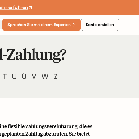
ehr erfahren
Sprechen Sie mit einem Experten
Konto erstellen
d-Zahlung?
T
U
Ü
V
W
Z
ine flexible Zahlungsvereinbarung, die es
 geplanten Zahltag abzurufen. Sie bietet