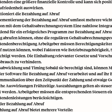
tenden eine größere finanzielle Kontrolle und kann sich posit
ufriedenheit auswirken.
tioniert die Bezahlung auf Abruf
ementierung der Bezahlung auf Abruf umfasst mehrere wich
ion mit dem Gehaltsabrechnungssystem Eine nahtlose Integr
dend für ein erfolgreiches Programm zur Bezahlung auf Abruf. 
ig abrufen können, ohne die regulären Gehaltsabrechnungspro
tendenberechtigung Arbeitgeber müssen Berechtigungskriteri
f nutzen können, wobei Faktoren wie Betriebszugehörigkeit, 
chtigt werden. Die Einhaltung relevanter Gesetze und Vorschr
brauch zu verhindern.
abwicklung und Timing Sobald sie berechtigt sind, können M
der Software für Bezahlung auf Abruf verarbeitet und auf ih
mmunikation über den Zeitpunkt der Zahlung und etwaige Geb
che Auswirkungen Frühzeitige Auszahlungen gelten als steu
 werden. Arbeitgeber müssen die entsprechenden Steuern ei
tendenleistungen berücksichtigen.
 der Bezahlung auf Abruf
hlung auf Abruf bietet mehrere Vorteile: