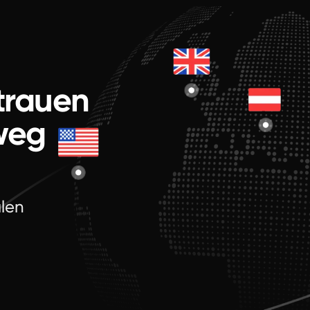
rtrauen
weg
alen
.