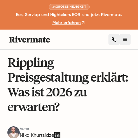
GROSSE NEUIGKEIT
Eos, Serviap und Hightekers EOR sind jetzt Rivermate.
Mehr erfahren
Toggl
10 Minuten Lesezeit
Globale Beschäftigungsleitfäden
Rippling
Preisgestaltung erklärt:
Was ist 2026 zu
erwarten?
Autor
Nika Khurtsidze