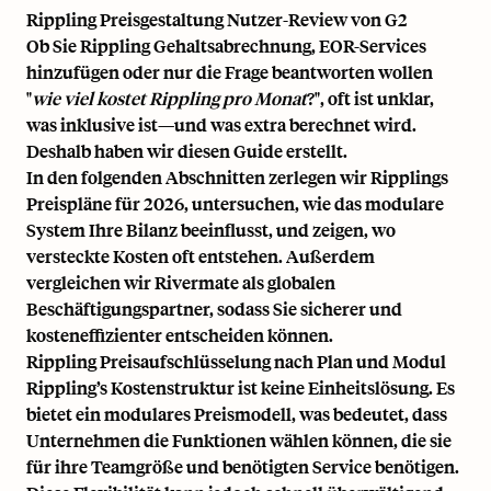
Rippling Preisgestaltung Nutzer-Review
von G2
Ob Sie Rippling Gehaltsabrechnung, EOR-Services
hinzufügen oder nur die Frage beantworten wollen
"
wie viel kostet Rippling pro Monat
?", oft ist unklar,
was inklusive ist—und was extra berechnet wird.
Deshalb haben wir diesen Guide erstellt.
In den folgenden Abschnitten zerlegen wir Ripplings
Preispläne für 2026, untersuchen, wie das modulare
System Ihre Bilanz beeinflusst, und zeigen, wo
versteckte Kosten oft entstehen. Außerdem
vergleichen wir Rivermate als globalen
Beschäftigungspartner, sodass Sie sicherer und
kosteneffizienter entscheiden können.
Rippling Preisaufschlüsselung nach Plan und Modul
Rippling’s Kostenstruktur ist keine Einheitslösung. Es
bietet ein modulares Preismodell, was bedeutet, dass
Unternehmen die Funktionen wählen können, die sie
für ihre Teamgröße und benötigten Service benötigen.