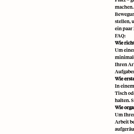
machen.
Bewegung
stellen,
ein paar
FAQ:
Wie rich
Um einen
minimale
Ihren Arb
Aufgaben
Wie erst
In einem
Tisch od
halten. 
Wie orga
Um Ihren
Arbeit b
aufgeräu