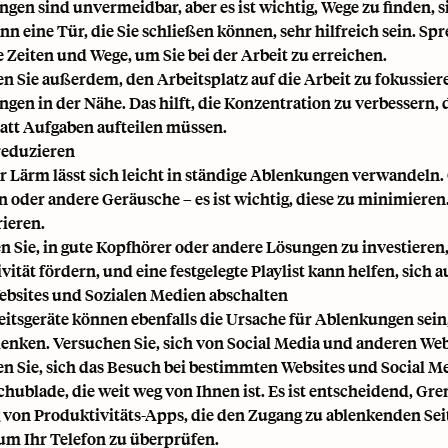
gen sind unvermeidbar, aber es ist wichtig, Wege zu finden, 
nn eine Tür, die Sie schließen können, sehr hilfreich sein. Spr
 Zeiten und Wege, um Sie bei der Arbeit zu erreichen.
n Sie außerdem, den Arbeitsplatz auf die Arbeit zu fokussie
gen in der Nähe. Das hilft, die Konzentration zu verbessern,
att Aufgaben aufteilen müssen.
reduzieren
r Lärm lässt sich leicht in ständige Ablenkungen verwandeln
 oder andere Geräusche – es ist wichtig, diese zu minimieren.
ieren.
n Sie, in gute Kopfhörer oder andere Lösungen zu investiere
ität fördern, und eine festgelegte Playlist kann helfen, sich a
ebsites und Sozialen Medien abschalten
eitsgeräte können ebenfalls die Ursache für Ablenkungen sein,
lenken. Versuchen Sie, sich von Social Media und anderen Webs
n Sie, sich das Besuch bei bestimmten Websites und Social Me
Schublade, die weit weg von Ihnen ist. Es ist entscheidend,
Gren
von Produktivitäts-Apps, die den Zugang zu ablenkenden Sei
um Ihr Telefon zu überprüfen.