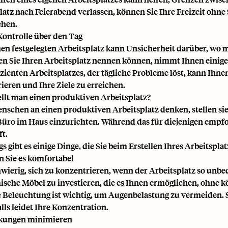
latz nach Feierabend verlassen, können Sie Ihre Freizeit ohn
ehen.
Kontrolle über den Tag
en festgelegten Arbeitsplatz kann Unsicherheit darüber, wo m
n Sie Ihren Arbeitsplatz nennen können, nimmt Ihnen einige
izienten Arbeitsplatzes, der tägliche Probleme löst, kann Ihnen
ieren und Ihre Ziele zu erreichen.
ellt man einen produktiven Arbeitsplatz?
schen an einen produktiven Arbeitsplatz denken, stellen sie 
Büro im Haus einzurichten. Während das für diejenigen empfohl
ft.
s gibt es einige Dinge, die Sie beim Erstellen Ihres Arbeitspla
n Sie es komfortabel
chwierig, sich zu konzentrieren, wenn der Arbeitsplatz so unbe
ische Möbel
zu investieren, die es Ihnen ermöglichen, ohne k
 Beleuchtung ist wichtig, um Augenbelastung zu vermeiden. S
lls leidet Ihre Konzentration.
nkungen minimieren