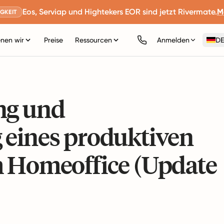
Eos, Serviap und Hightekers EOR sind jetzt Rivermate.
M
GKEIT
nen wir
Preise
Ressourcen
Anmelden
DE
ng und
 eines produktiven
m Homeoffice (Update