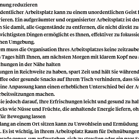
dnung reduzieren
dentlicher Arbeitsplatz kann zu einem unordentlichen Geist f
ieren. Ein aufgeräumter und organisierter Arbeitsplatz ist de
 Sie damit, alle Gegenstände zu entfernen, die nicht direkt zu
wichtigsten Dingen ermöglicht es Ihnen, effektiver zu fokussi
chen Umgebung.
 muss die Organisation Ihres Arbeitsplatzes keine zeitrau
 Tages hilft Ihnen, am nächsten Morgen mit klarem Kopf ne
schungen in der Nähe halten
ungen in Reichweite zu haben, spart Zeit und hält Sie während
ffee oder gesunde Snacks auf Ihrem Tisch verhindern, dass Si
eine Anpassung kann einen erheblichen Unterschied bei der 
rbeitssitzungen machen.
ie jedoch darauf, Ihre Erfrischungen leicht und gesund zu hal
cks wie Nüsse und Früchte, die anhaltende Energie liefern, o
für Bewegung lassen
ang an einem Ort sitzen kann zu Unwohlsein und Ermüdung fü
. Es ist wichtig, in Ihrem Arbeitsplatz Raum für Dehnübungen
gerade genug, um aufzustehen, sich zu strecken oder ein paar