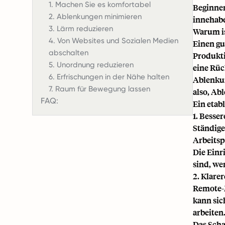
1. Machen Sie es komfortabel
Beginnen
2. Ablenkungen minimieren
innehab
3. Lärm reduzieren
Warum is
4. Von Websites und Sozialen Medien
Einen gu
abschalten
Produkti
5. Unordnung reduzieren
eine
Rüc
6. Erfrischungen in der Nähe halten
Ablenkun
7. Raum für Bewegung lassen
also, Ab
FAQ:
Ein etab
1. Besse
Ständige
Arbeitsp
Die Einr
sind, we
2. Klare
Remote-M
kann sic
arbeiten
Das Scha