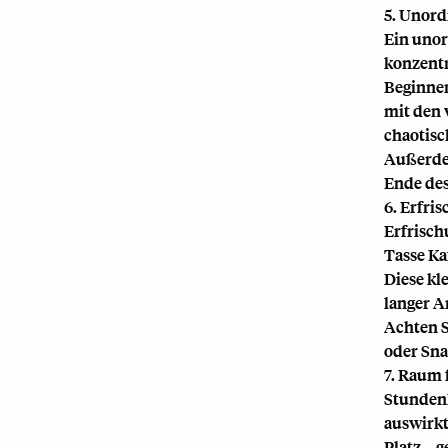
5. Unor
Ein unor
konzentr
Beginnen
mit den 
chaotis
Außerdem
Ende des
6. Erfri
Erfrisch
Tasse Ka
Diese kl
langer A
Achten S
oder Sna
7. Raum 
Stundenl
auswirkt
Platz – 