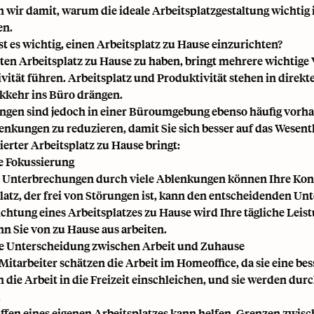
 wir damit, warum die ideale Arbeitsplatzgestaltung wichtig 
en.
t es wichtig, einen Arbeitsplatz zu Hause einzurichten?
ten Arbeitsplatz zu Hause zu haben, bringt mehrere wichtige Vo
vität führen. Arbeitsplatz und Produktivität stehen in dire
kkehr ins Büro
drängen.
gen sind jedoch in einer Büroumgebung ebenso häufig vorhan
lenkungen zu reduzieren, damit Sie sich besser auf das Wesen
lierter Arbeitsplatz zu Hause bringt:
re Fokussierung
 Unterbrechungen durch viele Ablenkungen können Ihre Konz
latz, der frei von Störungen ist, kann den entscheidenden Un
ichtung eines Arbeitsplatzes zu Hause wird Ihre tägliche Leis
nn Sie von zu Hause aus arbeiten.
re Unterscheidung zwischen Arbeit und Zuhause
itarbeiter schätzen die Arbeit im Homeoffice, da sie eine be
h die Arbeit in die Freizeit einschleichen, und sie werden du
.
ffen eines eigenen Arbeitsplatzes kann helfen, Grenzen zwisc