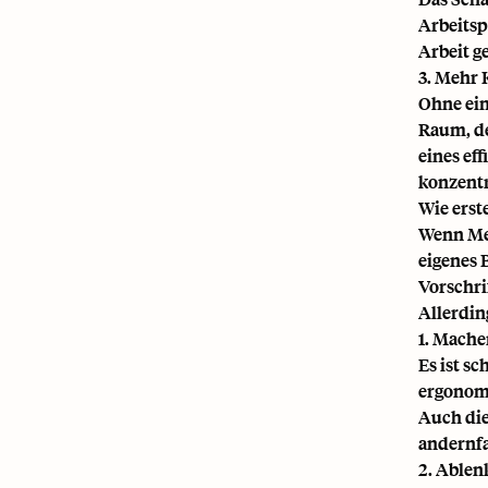
Arbeitsp
Arbeit g
3. Mehr 
Ohne ein
Raum, de
eines eff
konzentr
Wie erst
Wenn Men
eigenes 
Vorschri
Allerding
1. Mache
Es ist s
ergonom
Auch die
andernfa
2. Able