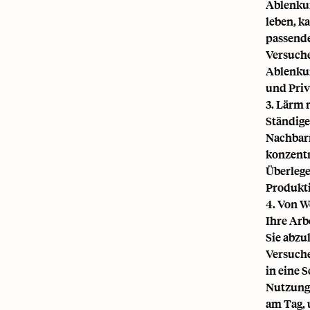
Ablenkun
leben, ka
passende
Versuche
Ablenkun
und Priv
3. Lärm 
Ständige
Nachbarn
konzentr
Überlege
Produktiv
4. Von W
Ihre Arb
Sie abzu
Versuche
in eine 
Nutzung 
am Tag, 