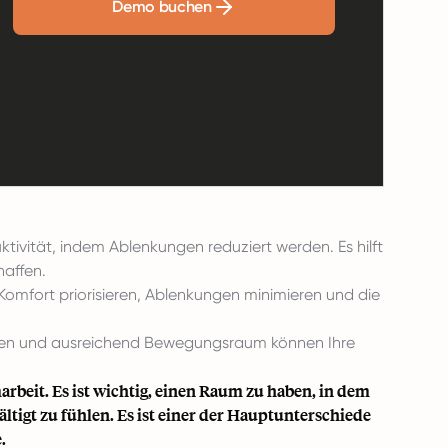
Demo buchen
ktivität, indem Ablenkungen reduziert werden. Es hilft
haffen.
 Komfort priorisieren, Ablenkungen minimieren und die
hungen und ausreichend Bewegungsraum können Ihre
arbeit. Es ist wichtig, einen Raum zu haben, in dem
ältigt
zu fühlen. Es ist einer der Hauptunterschiede
.