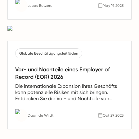
unbezahlte Leistungen und schwerwiegende
Lucas Botzen.
May 19, 2025
Konsequenzen für Ihr Unternehmen nach sich
ziehen. Dieser Artikel zeigt, wie man dies
rechtskonform umsetzt.
Globale Beschäftigungsleitfäden
Vor- und Nachteile eines Employer of
Record (EOR) 2026
Die internationale Expansion Ihres Geschäfts
kann potenzielle Risiken mit sich bringen.
Entdecken Sie die Vor- und Nachteile von
Employer of Record (EOR)-Dienstleistungen, um
zu beurteilen, ob ihre Services im Jahr 2026 für
Daan de Wildt
Oct 29, 2025
Sie geeignet sind.