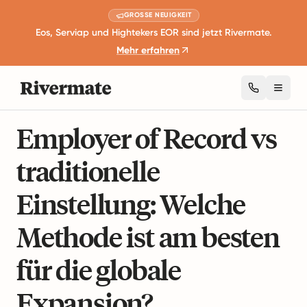
GROSSE NEUIGKEIT
Eos, Serviap und Hightekers EOR sind jetzt Rivermate.
Mehr erfahren
Toggl
13 Minuten Lesezeit
Globale Beschäftigungsleitfäden
Employer of Record vs
traditionelle
Einstellung: Welche
Methode ist am besten
für die globale
Expansion?