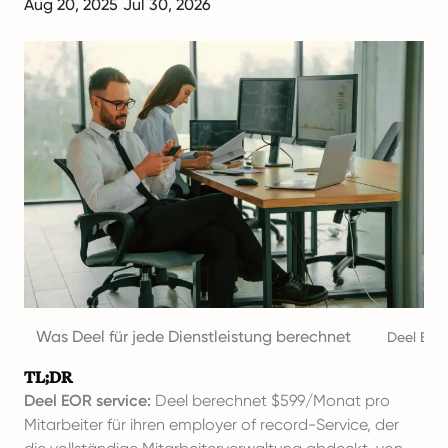
Aug 20, 2025
Jul 30, 2026
Was Deel für jede Dienstleistung berechnet
Deel Emp
TL;DR
Deel EOR service:
Deel berechnet $599/Monat pro
Mitarbeiter für ihren employer of record-Service, der