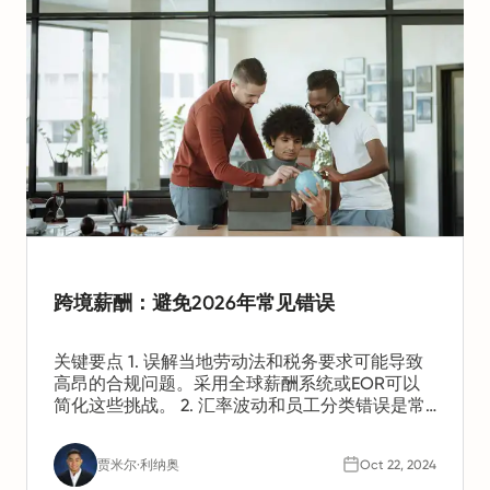
跨境薪酬：避免2026年常见错误
关键要点 1. 误解当地劳动法和税务要求可能导致
高昂的合规问题。采用全球薪酬系统或EOR可以
简化这些挑战。 2. 汇率波动和员工分类错误是常
见的薪酬陷阱。幸运的是，使用多货币管理等工
具和专家指导可以防止错误。 3. 数据隐私法规因
贾米尔·利纳奥
Oct 22, 2024
国家而异。考虑投资于安全的全球薪酬解决方