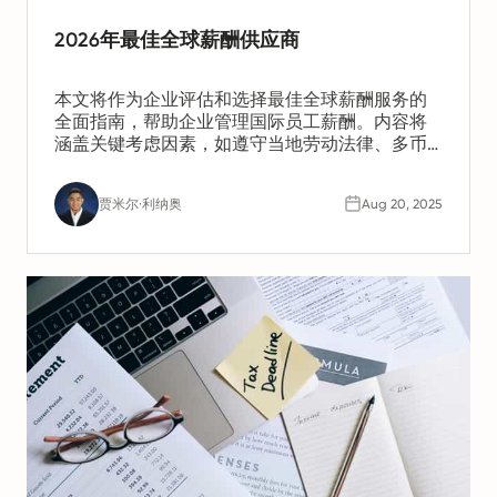
2026年最佳全球薪酬供应商
本文将作为企业评估和选择最佳全球薪酬服务的
全面指南，帮助企业管理国际员工薪酬。内容将
涵盖关键考虑因素，如遵守当地劳动法律、多币
种薪酬处理、税务义务以及数据安全标准。文章
将比较不同类型的供应商，包括传统薪酬公司、
贾米尔·利纳奥
Aug 20, 2025
全球薪酬平台和EOR（雇主代表机构），并突出
它们的优势、劣势及适用场景。同时，文章还将
探讨汇率波动、当地税务合规以及与现有HR系统
的集成等挑战。本指南旨在解答评估阶段的关键
问题，帮助企业找到最适合其国际扩展的全球薪
酬解决方案。