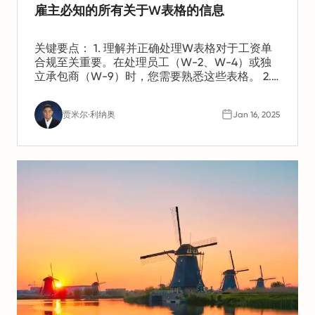
雇主必知的所有关于W表格的信息
关键要点： 1. 理解并正确处理W表格对于工资单
合规至关重要。在处理员工（W-2、W-4）或独
立承包商（W-9）时，您需要熟悉这些表格。 2.
常见错误，如错误分类员工或错过截止日期，可
能导致罚款。保持准确的记录并定期审核工资
贾米尔·利纳奥
Jan 16, 2025
单，有助于避免问题。 3. 您可以通过及时提交修
正表格来更正W表格上的错误。这确保了合规
性，并减少了IRS的审查。