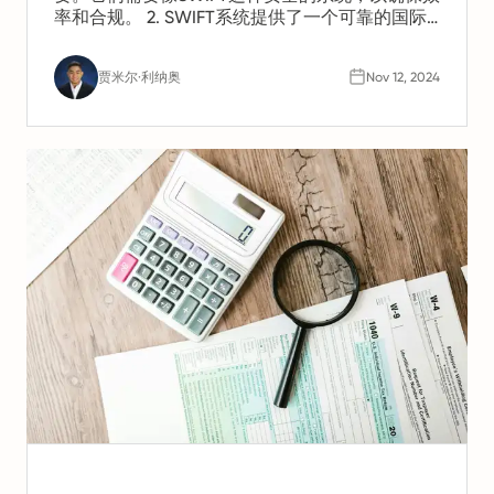
率和合规。 2. SWIFT系统提供了一个可靠的国际
支付网络。它采用安全的消息传递和银行代码以
确保准确性。 3. 了解合规、汇率和支付选项的最
贾米尔·利纳奥
Nov 12, 2024
新信息，有助于您管理全球薪酬。