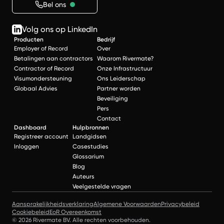
Bel ons
Volg ons op LinkedIn
Producten
Bedrijf
Employer of Record
Over
Betalingen aan contractors
Waarom Rivermate?
Contractor of Record
Onze Infrastructuur
Visumondersteuning
Ons Leiderschap
Globaal Advies
Partner worden
Beveiliging
Pers
Contact
Dashboard
Hulpbronnen
Registreer account
Landgidsen
Inloggen
Casestudies
Glossarium
Blog
Auteurs
Veelgestelde vragen
Aansprakelijkheidsverklaring
Algemene Voorwaarden
Privacybeleid
Cookiebeleid
EoR Overeenkomst
© 2026 Rivermate BV. Alle rechten voorbehouden.