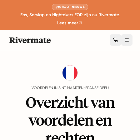
GROOT NIEUWS
Eos, Serviap en Hightekers EOR zijn nu Rivermate.
Lees meer
Toggl
Guides
Sint Maarten (Franse Deel)
Benefits
VOORDELEN IN SINT MAARTEN (FRANSE DEEL)
Overzicht van
voordelen en
rechten