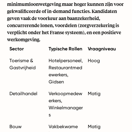
minimumloonwetgeving maar hoger kunnen zijn voor
gekwalificeerde of in-demand functies. Kandidaten
geven vaak de voorkeur aan baanzekerheid,
concurrerende lonen, voordelen (zorgverzekering is
verplicht onder het Franse systeem), en een positieve
werkomgeving.
Sector
Typische Rollen
Vraagniveau
Toerisme &
Hotelpersoneel,
Hoog
Gastvrijheid
Restaurantmed
ewerkers,
Gidsen
Detailhandel
Verkoopmedew
Matig
erkers,
Winkelmanager
s
Bouw
Vakbekwame
Matig