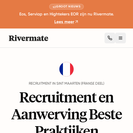
GROOT NIEUWS
Eos, Serviap en Hightekers EOR zijn nu Rivermate.
Lees meer
Toggl
Guides
Sint Maarten (Franse Deel)
Recruitment
RECRUITMENT IN SINT MAARTEN (FRANSE DEEL)
Recruitment en
Aanwerving Beste
Praktijken