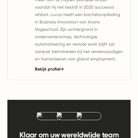
voordat hij het bedrijf in 2020 succesvol
afsloot. Lucas heeft een bacheloropleiding
in Business Innovation van Avans
Hogeschool. Zijn achtergrond in
ondernemerschap, technologie,
automatisering en remote work blijft zijn
aanpak beïnvloeden bij het vereenvoudigen
en humaniseren van global employment.
Bekijk profiel
→
Klaar om uw wereldwijde team