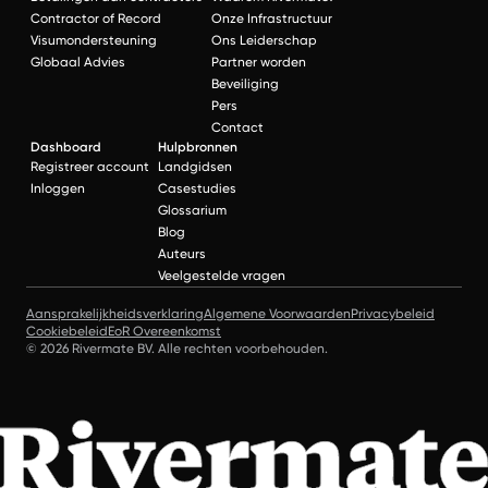
Contractor of Record
Onze Infrastructuur
Visumondersteuning
Ons Leiderschap
Globaal Advies
Partner worden
Beveiliging
Pers
Contact
Dashboard
Hulpbronnen
Registreer account
Landgidsen
Inloggen
Casestudies
Glossarium
Blog
Auteurs
Veelgestelde vragen
Aansprakelijkheidsverklaring
Algemene Voorwaarden
Privacybeleid
Cookiebeleid
EoR Overeenkomst
© 2026 Rivermate BV. Alle rechten voorbehouden.