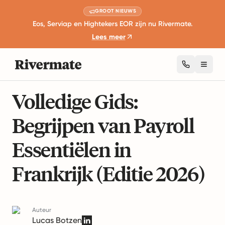
GROOT NIEUWS
Eos, Serviap en Hightekers EOR zijn nu Rivermate.
Lees meer
Toggl
7 minuten lezen
Internationale Arbeidswetten
Volledige Gids:
Begrijpen van Payroll
Essentiëlen in
Frankrijk (Editie 2026)
Auteur
Lucas Botzen