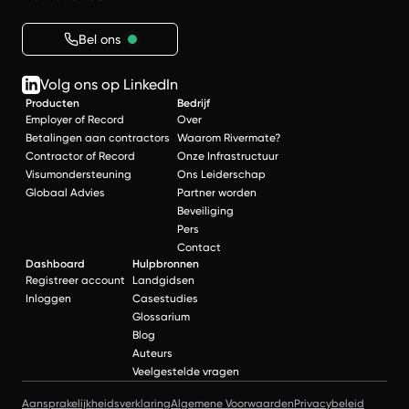
Bel ons
Volg ons op LinkedIn
Producten
Bedrijf
Employer of Record
Over
Betalingen aan contractors
Waarom Rivermate?
Contractor of Record
Onze Infrastructuur
Visumondersteuning
Ons Leiderschap
Globaal Advies
Partner worden
Beveiliging
Pers
Contact
Dashboard
Hulpbronnen
Registreer account
Landgidsen
Inloggen
Casestudies
Glossarium
Blog
Auteurs
Veelgestelde vragen
Aansprakelijkheidsverklaring
Algemene Voorwaarden
Privacybeleid