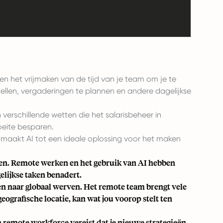
 en het vrijmaken van de tijd van je team om je te
tellen, vergaderingen te plannen en andere dagelijkse
verschillende wetten die het salarisbeheer in
oeite besparen.
 maakt AI tot een ideale oplossing voor het maken
ien. Remote werken en het gebruik van AI hebben
elijkse taken benadert.
en naar
globaal werven
. Het remote team brengt vele
grafische locatie, kan wat jou voorop stelt ten
 remote workforce vereist dat je nieuwe strategieën