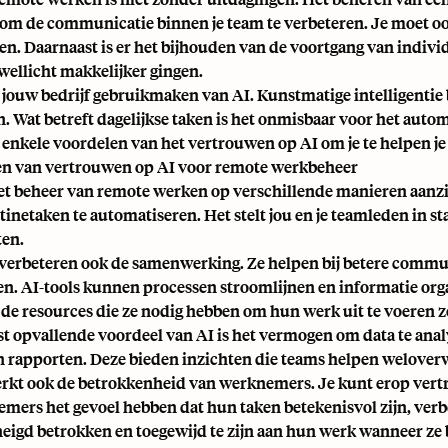
om de communicatie binnen je team te verbeteren. Je moet 
en. Daarnaast is er het bijhouden van de voortgang van indivi
wellicht makkelijker gingen.
 jouw bedrijf gebruikmaken van AI.
Kunstmatige intelligentie
n. Wat betreft dagelijkse taken is het onmisbaar voor het autom
n enkele voordelen van het vertrouwen op AI om je te helpen je
n van vertrouwen op AI voor remote werkbeheer
et beheer van remote werken op verschillende manieren aanzie
inetaken te automatiseren. Het stelt jou en je teamleden in staa
ten.
 verbeteren ook de samenwerking. Ze helpen bij betere commu
n. AI-tools kunnen processen stroomlijnen en informatie orga
t de resources die ze nodig hebben om hun werk uit te voeren
t opvallende voordeel van AI is het vermogen om data te analy
n rapporten. Deze bieden inzichten die teams helpen weloverw
erkt ook de betrokkenheid van werknemers. Je kunt erop vert
emers het gevoel hebben dat hun taken betekenisvol zijn, ver
eigd betrokken en toegewijd te zijn aan hun werk wanneer ze