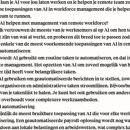
kun je AI voor jou laten werken en je helpen je remote team zo 
he toepassingen van AI in workforce management die je helpe
eam te runnen.
 AI helpen met management van remote workforce?
jk vertrouwen de meeste van je werknemers al op AI om hen te
 zijn van wat al werkt, en proberen dit breed toe te passen zod
n enkele van de meest voorkomende toepassingen van AI in 
 automatiseren
wordt AI gebruikt om routine taken te automatiseren, en dat i
e management. Het opzetten van AI om zoveel mogelijk van he
 tijd heeft voor belangrijkere taken.
AI gebruiken om geautomatiseerde berichten in te stellen, zowel
 organiseren en administratieve taken stroomlijnen. Bijvoorbe
van je takenlijst te halen. Je kunt het ook gebruiken om andere
jd overhoudt voor complexere werkzaamheden.
ll automatisering
jnlijk de meest bruikbare toepassing van AI die voor elke werkg
sering. Een geautomatiseerde payroll-oplossing wordt nog wa
doen aan lokale belastingen en arbeidswetten, wat complex 