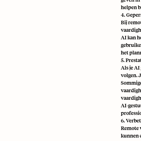
helpen b
4. Geper
Bij remo
vaardigh
AI kan h
gebruike
het pla
5. Prest
Als je A
volgen. 
Sommige 
vaardigh
vaardigh
AI-gestu
professi
6. Verbe
Remote w
kunnen c