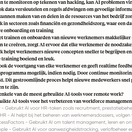
n te monitoren op tekenen van hacking, kan AI problemen vin
ok data versleutelen en regels afdwingen om gevoelige inform
kunnen maken van en delen in de resources van het bedrijf zond
jk in sectoren zoals financiën en gezondheidszorg, waar een d
ere onboarding en training
et trainen en onboarden van nieuwe werknemers makkelijker e
n te creëren, zorgt AI ervoor dat elke werknemer de noodzakeli
 helpt werknemers nieuwe concepten sneller te begrijpen en i
 training boeiend en leuk.
 ook de voortgang van elke werknemer en geeft realtime feedba
sprogramma mogelijk, indien nodig. Door continue monitori
t. Dit gestroomlijnde proces helpt nieuwe medewerkers snel p
n te zijn.
 enkele van de meest gebruikte AI-tools voor remote work?
uikte AI-tools voor het verbeteren van workforce management
y
- Gebruikt AI voor HR-taken zoals recruitment, prestatiebe
HR
- AI helpt bij het beheren van werknemersdossiers, volgen
cessFactors
- Gebruikt AI om talent management, leren en on
ople
- Gebruikt AI voor aanwezigheidstracking, verlofbeheer e