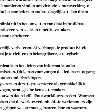
ook manieren vinden om
virtuele samenwerking
te
duele teamleden en andere dagelijkse taken die in
blinkt uit in het omzetten van data in bruikbare
atiseren van saaie en repetitieve taken.
 team te beheren.
nlijk verbeteren. AI verhoogt de productiviteit
t je te richten op belangrijkere, strategische
nicatie en het delen van informatie onder
niseren. Dit kan ervoor zorgen dat iedereen toegang
 zonder onderbrekingen.
seren en deze te presenteren als gemakkelijk te
ogen, strategische keuzes te maken.
rouwen dat AI efficiënte workflows creëert. Wanneer
betert dat de werktevredenheid. Je werknemers zijn
 begrijpen wat er moet gebeuren, hoe en waarom.