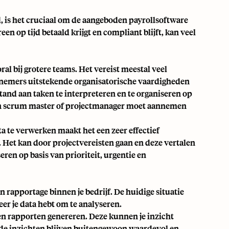
d
, is het cruciaal om de aangeboden payrollsoftware
en op tijd betaald krijgt en compliant blijft, kan veel
ral bij grotere teams. Het vereist meestal veel
knemers uitstekende organisatorische vaardigheden
nd aan taken te interpreteren en te organiseren op
e een scrum master of projectmanager moet aannemen
a te verwerken maakt het een zeer effectief
 Het kan door projectvereisten gaan en deze vertalen
ren op basis van prioriteit, urgentie en
n rapportage binnen je bedrijf. De huidige situatie
r je data hebt om te analyseren.
jpen rapporten genereren. Deze kunnen je inzicht
unde inzichten blijven buitengewoon waardevol en