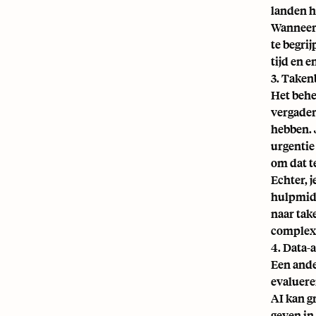
landen h
Wanneer 
te begrij
tijd en e
3. Taken
Het beher
vergader
hebben. 
urgentie
om dat t
Echter, 
hulpmidd
naar tak
complexi
4. Data-
Een ander
evaluere
AI kan g
geven in