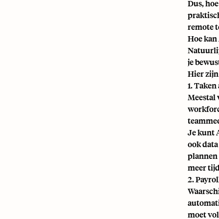
Dus, hoe 
praktisc
remote t
Hoe kan
Natuurli
je bewust
Hier zij
1. Taken
Meestal 
workforc
teammeer
Je kunt 
ook data
plannen
meer ti
2. Payro
Waarschi
automati
moet vol