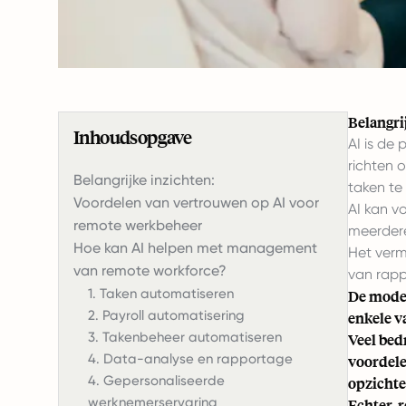
Belangri
Inhoudsopgave
AI is de
richten 
Belangrijke inzichten:
taken te
Voordelen van vertrouwen op AI voor
AI kan v
remote werkbeheer
meerdere
Hoe kan AI helpen met management
Het verm
van remote workforce?
van rapp
1. Taken automatiseren
De moder
2. Payroll automatisering
enkele v
3. Takenbeheer automatiseren
Veel bed
4. Data-analyse en rapportage
voordele
4. Gepersonaliseerde
opzichte
werknemerservaring
Echter, 