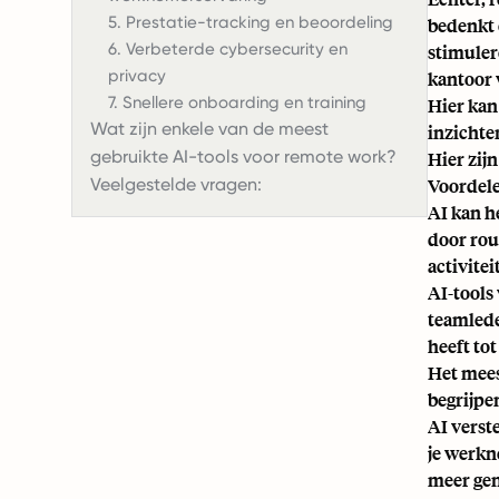
5. Prestatie-tracking en beoordeling
bedenkt 
6. Verbeterde cybersecurity en
stimuler
privacy
kantoor 
7. Snellere onboarding en training
Hier kan
Wat zijn enkele van de meest
inzichte
gebruikte AI-tools voor remote work?
Hier zij
Veelgestelde vragen:
Voordele
AI kan h
door rout
activitei
AI-tools
teamlede
heeft to
Het mees
begrijpe
AI verst
je werkn
meer gen