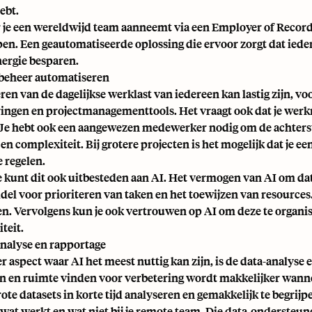
ebt.
je een wereldwijd team aanneemt via een
Employer of Recor
pen. Een geautomatiseerde oplossing die ervoor zorgt dat iedere
nergie besparen.
beheer automatiseren
en van de dagelijkse werklast van iedereen kan lastig zijn, voo
ingen en projectmanagementtools. Het vraagt ook dat je wer
Je hebt ook een aangewezen medewerker nodig om de achtersta
 en complexiteit. Bij grotere projecten is het mogelijk dat j
e regelen.
je kunt dit ook uitbesteden aan AI. Het vermogen van AI om dat
el voor prioriteren van taken en het toewijzen van resources.
en. Vervolgens kun je ook vertrouwen op AI om deze te organise
teit.
analyse en rapportage
 aspect waar AI het meest nuttig kan zijn, is de data-analyse e
n en ruimte vinden voor verbetering wordt makkelijker wannee
rote datasets in korte tijd analyseren en gemakkelijk te begri
 wat werkt en wat niet bij je remote team. Die data-onderste