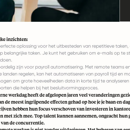
jke inzichten:
 perfecte oplossing voor het uitbesteden van repetitieve taken,
op belangrijke taken. Je kunt het gebruiken om e-mails op te s
 doen.
oordelig zijn voor payroll automatisering. Met remote teams en 
 landen regelen, kan het automatiseren van payroll tijd en m
ogen om grote hoeveelheden data in korte tijd te analyseren
orten die helpen bij het besluitvormingsproces.
ne werkdag heeft de afgelopen jaren veel veranderingen gez
an de meest ingrijpende effecten gehad op hoe je je baan en dag
rijven hebben hun focus verschoven van investeren in kantor
n met zich mee. Top talent kunnen aannemen, ongeacht hun geo
 van de concurrentie.
remote werken is niet zonder uitdagingen. Het beheren van een