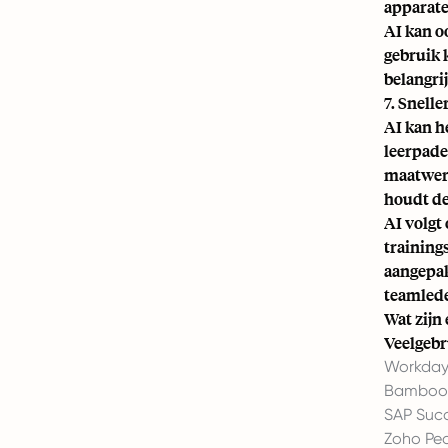
apparate
AI kan o
gebruik 
belangri
7. Snell
AI kan h
leerpade
maatwerk
houdt de
AI volgt
training
aangepak
teamlede
Wat zijn
Veelgebr
Workda
Bamboo
SAP Suc
Zoho Pe