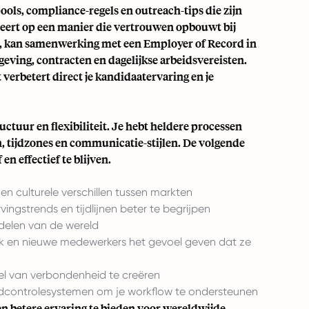
ools, compliance-regels en outreach-tips die zijn
iceert op een manier die vertrouwen opbouwt bij
en, kan samenwerking met een
Employer of Record in
eving, contracten en dagelijkse arbeidsvereisten.
 verbetert direct je kandidaatervaring en je
tuur en flexibiliteit. Je hebt heldere processen
n, tijdzones en communicatie-stijlen. De volgende
en effectief te blijven.
n culturele verschillen tussen markten
rvingstrends en tijdlijnen beter te begrijpen
 delen van de wereld
k en nieuwe medewerkers het gevoel geven dat ze
l van verbondenheid te creëren
dcontrolesystemen om je workflow te ondersteunen
een betere ervaring te bieden voor wereldwijde