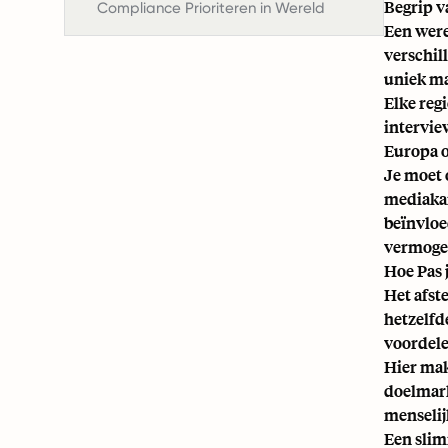
Begrip v
Compliance Prioriteren in Wereld
Een were
verschil
uniek ma
Elke reg
interview
Europa o
Je moet 
mediakan
beïnvloe
vermogen
Hoe Pas 
Het afst
hetzelfd
voordele
Hier mak
doelmark
menselij
Een slim