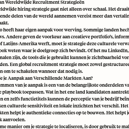
an Wereldwijde Recruitment Strategieën
ldwijde hiring strategie gaat niet alleen over schaal. Het draa
lende delen van de wereld aannemen vereist meer dan vertalin
akt.
io heeft haar eigen aanpak voor werving. Sommige landen hech
s. Andere geven de voorkeur aan creatieve portfolio’s, informel
f Latijns-Amerika werft, moet je strategie deze culturele ver
ook weten waar je doelgroep zich bevindt. Of het nu LinkedIn,
alen zijn, de tools die je gebruikt kunnen je zichtbaarheid v
den. Een global recruitment strategie moet zowel gestructureerd
 om te schakelen wanneer dat nodig is.
je je Aanpak aan Verschillende Markten Aan?
emmen van je aanpak is een van de belangrijkste onderdelen va
e playbook toepassen. Wat in het ene land kandidaten aantrekt,
n en zelfs functietitels kunnen de perceptie van je bedrijf beï
en culturele sensitiviteit en lokale inzichten het verschil. He
ten helpt je authentieke connecties op te bouwen. Het helpt j
k aanvoelen.
me manier om je strategie te localiseren, is door gebruik te 