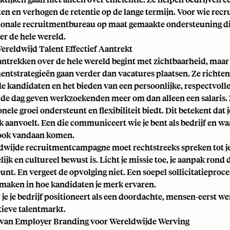
en en verhogen de retentie op de lange termijn. Voor wie rec
ionale recruitmentbureau op maat gemaakte ondersteuning die
er de hele wereld.
ereldwijd Talent Effectief Aantrekt
antrekken over de hele wereld begint met zichtbaarheid, maar 
entstrategieën gaan verder dan vacatures plaatsen. Ze richten
le kandidaten en het bieden van een persoonlijke, respectvolle
de dag geven werkzoekenden meer om dan alleen een salaris. Ze
nele groei ondersteunt en flexibiliteit biedt. Dit betekent dat
k aanvoelt. Een die communiceert wie je bent als bedrijf en
 ook vandaan komen.
dwijde recruitmentcampagne moet rechtstreeks spreken tot je 
ijk en cultureel bewust is. Licht je missie toe, je aanpak rond 
unt. En vergeet de opvolging niet. Een soepel sollicitatiepr
 maken in hoe kandidaten je merk ervaren.
je je bedrijf positioneert als een doordachte, mensen-eerst we
ieve talentmarkt.
 van Employer Branding voor Wereldwijde Werving