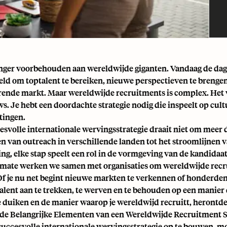
langer voorbehouden aan wereldwijde giganten. Vandaag de dag
eld om toptalent te bereiken, nieuwe perspectieven te brengen
ende markt. Maar wereldwijde recruitments is complex. Het 
ws. Je hebt een doordachte strategie nodig die inspeelt op cul
tingen.
esvolle internationale wervingsstrategie draait niet om meer 
n van outreach in verschillende landen tot het stroomlijnen 
ing, elke stap speelt een rol in de vormgeving van de kandidaa
rmate werken we samen met organisaties om wereldwijde recr
f je nu net begint nieuwe markten te verkennen of honderden
 talent aan te trekken, te werven en te behouden op een manier 
 duiken en de manier waarop je wereldwijd recruitt, herontd
 de Belangrijke Elementen van een Wereldwijde Recruitment S
uccesvolle internationale wervingsstrategie op te bouwen, m