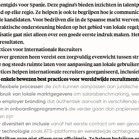
entgids voor Spanje. Deze pagina’s bieden inzichten in talentp
d op elke regio. Ze helpen je ook te begrijpen hoe je commun
le kandidaten. Voor bedrijven die in de Spaanse markt werv
aktische ondersteuning bieden op het gebied van lokale regelg
isatie gaat niet alleen over een goede eerste indruk maken. Het
esultaten.
ctices voor Internationale Recruiters
ver grenzen heen vereist een zorgvuldig evenwicht tussen struc
e nog steeds ruimte laten voor aanpassing aan lokale gebruike
tices helpen internationale recruiters georganiseerd, inclusief 
n enkele bewezen best practices voor wereldwijde recruitment:
flexibele processen
die zich kunnen aanpassen aan juridische e
bruik van lokale marktgegevens
om
salarisbenchmarking
, we
p employer branding
dat authentiek aanvoelt in verschillende
ren in onboardingprogramma’s
die verder gaan dan papierwer
n zijn
diversiteit en inclusie
vanaf het eerste contact om een gevoe
r technologie
zoals ATS-platforms en wereldwijde achtergron
ktijken gaan niet alleen over efficiëntie. Ze helpen bedrijven 