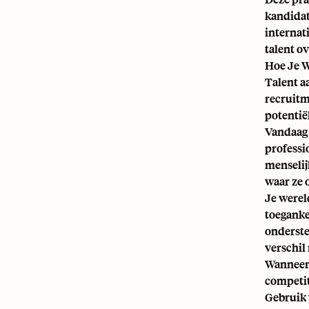
kandidat
internat
talent ov
Hoe Je W
Talent a
recruitm
potentië
Vandaag 
professio
menselij
waar ze
Je werel
toegankel
onderste
verschil
Wanneer 
competit
Gebruik