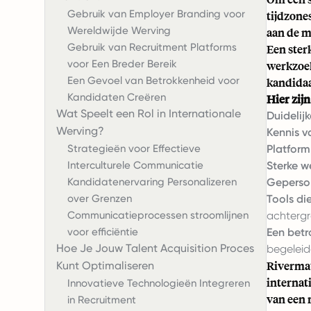
Gebruik van Employer Branding voor
tijdzone
Wereldwijde Werving
aan de m
Gebruik van Recruitment Platforms
Een ster
voor Een Breder Bereik
werkzoek
Een Gevoel van Betrokkenheid voor
kandidaa
Kandidaten Creëren
Hier zijn
Wat Speelt een Rol in Internationale
Duidelij
Werving?
Kennis v
Strategieën voor Effectieve
Platfor
Interculturele Communicatie
Sterke w
Kandidatenervaring Personalizeren
Geperson
over Grenzen
Tools di
Communicatieprocessen stroomlijnen
achtergr
voor efficiëntie
Een betr
Hoe Je Jouw Talent Acquisition Proces
begelei
Rivermat
Kunt Optimaliseren
internat
Innovatieve Technologieën Integreren
van een
in Recruitment