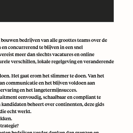
 bouwen bedrijven van alle groottes teams over de
 en concurrerend te blijven in een snel
vereist meer dan slechts
vacatures
en online
turele verschillen, lokale regelgeving en veranderende
doen. Het gaat erom het slimmer te doen. Van het
van communicatie en het blijven voldoen aan
tervaring en het langetermijnsucces.
uitment eenvoudig, schaalbaar en compliant te
 kandidaten beheert over continenten, deze gids
die echt werkt.
ekken.
trategie?
oeten bedrijven verder denken dan grenzen en