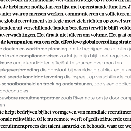
s. Je hebt meer nodig dan een lijst met openstaande functies. J
anier waarop mensen werken, communiceren en solliciteren in
ke global recruitment strategie moet zich richten op zowel s
enden uit verschillende landen bereiken terwijl je blijft vold
tverwachtingen. Het draait niet alleen om volume. Het gaa
 de kernpunten van een echt effectieve global recruiting strate
ke doelen en workforce planning
om te begrijpen welke rollen 
an lokale compliance-eisen
zodat je in lijn blijft met regelgevi
mkeuze
om je kandidaten efficiënt te sourcen over markten
erkgeversbranding
die aanslaat bij wereldwijd publiek en je 
aliseerde kandidaatervaring
die inspeelt op verschillende c
e schaalbaarheid en tracking ondersteunen
, zoals een applic
ondcontroles
ouwbare recruitmentpartner
zoals Rivermate om je door comp
den
e helpt bedrijven bij het vormgeven van mondiale recruitmen
ionale reikwijdte. Of je nu
remote werft
of gedistribueerde tea
recruitmentproces
dat talent aantrekt en behoudt, waar ter we