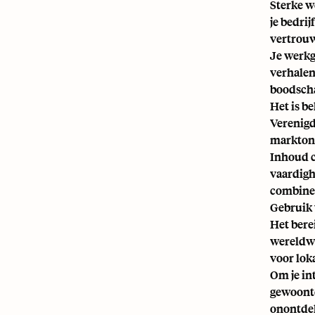
Sterke w
je bedrij
vertrouw
Je werkg
verhalen
boodscha
Het is b
Verenigd
marktond
Inhoud cr
vaardigh
combinee
Gebruik 
Het berei
wereldwi
voor lok
Om je in
gewoonte
onontdek