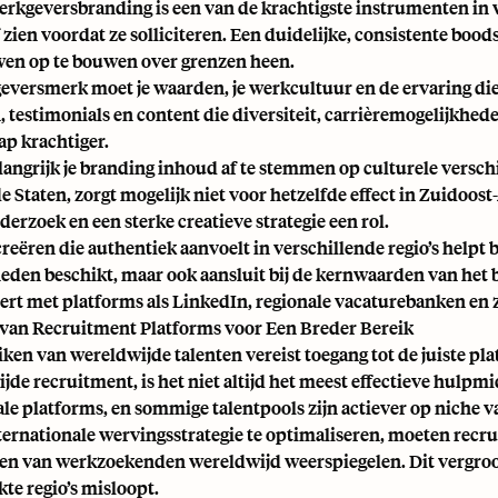
erkgeversbranding is een van de krachtigste instrumenten in
f zien voordat ze solliciteren. Een duidelijke, consistente boods
en op te bouwen over grenzen heen.
eversmerk moet je waarden, je werkcultuur en de ervaring die
, testimonials en content die diversiteit, carrièremogelijkh
p krachtiger.
elangrijk je branding inhoud af te stemmen op culturele verschi
e Staten, zorgt mogelijk niet voor hetzelfde effect in
Zuidoost
erzoek en een sterke creatieve strategie een rol.
eëren die authentiek aanvoelt in verschillende regio’s helpt be
eden beschikt, maar ook aansluit bij de kernwaarden van het be
rt met platforms als LinkedIn, regionale vacaturebanken en z
van Recruitment Platforms voor Een Breder Bereik
ken van wereldwijde talenten vereist toegang tot de juiste plat
jde recruitment, is het niet altijd het meest effectieve hulp
ale platforms, en sommige talentpools zijn actiever op niche
ternationale wervingsstrategie te optimaliseren, moeten recr
n van werkzoekenden wereldwijd weerspiegelen. Dit vergroot 
te regio’s misloopt.