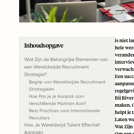
is niet 
Inhoudsopgave
hele wer
verander
Wat Zijn de Belangrijke Elementen van
intervie
een Wereldwijde Recruitment
verwach
Strategie?
Een succ
Begrip van Wereldwijde Recruitment
aanpasse
Strategieën
regelgev
Hoe Pas je je Aanpak aan
Bij Rive
Verschillende Markten Aan?
maken. O
Best Practices voor Internationale
helpt je
Recruiters
Laten we
Hoe Je Wereldwijd Talent Effectief
Wat Zijn
Aantrekt
Om een s