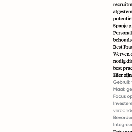
recruitm
afgestem
potentië
Spanje
pr
Personal
behoudsr
Best Pra
Werven o
nodig di
best prac
Hier zij
Gebruik 
Maak ge
Focus o
Investe
verbonde
Bevorder 
Integree
Deze pra