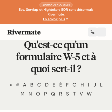
GRANDE NOUVELLE
Eos, Serviap et Hightekers EOR sont désormais
Rivermate.
En savoir plus
Toggl
Qu'est-ce qu'un
formulaire W-5 et à
quoi sert-il ?
«
#
A
B
C
D
E
É
F
G
H
I
J
L
M
N
O
P
Q
R
S
T
V
W