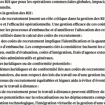
des RH que pour les opérations commerciales globales, impactant
nnelle.
 la gestion des RH :
s de recrutement jouent un rôle critique dans la gestion des RH
e et l'efficacité opérationnelle. Une gestion efficace de ces co
iser les processus d'embauche et d'améliorer l'allocation des r
utilisés dans le calcul des coûts de recrutement :
l des coûts de recrutement implique l'identification et la quan
s d'embauche. Les composants clés à considérer incluent les co
en, outils d'évaluation, coûts d'intégration, frais d'agence ext
coûts administratifs et généraux.
s juridiques ou de conformité potentiels :
lèmes juridiques et de conformité liés aux coûts de recrute
natoires, du non-respect des lois du travail ou d'une gestion 
essus de recrutement équitables et légaux aide à éviter d'évent
r le travail à distance :
 de recrutement pour le travail à distance peuvent différer de 
s potentielles sur la relocalisation ou les déplacements com
tion technologique, l'intégration virtuelle et la gestion d'une