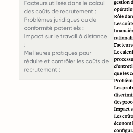
gestion 
Facteurs utilisés dans le calcul
opératio
des coûts de recrutement :
Rôle dans
Problèmes juridiques ou de
Les coût
conformité potentiels :
financièr
Impact sur le travail à distance
rational
:
Facteurs 
Le calcu
Meilleures pratiques pour
processu
réduire et contrôler les coûts de
d'entreti
recrutement :
que les 
Problème
Les prob
discrimi
des proc
Impact su
Les coûts
économie
configura