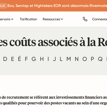
Eos, Serviap et Hightekers EOR sont désormais Rivermate
LLE
servons
Tarification
Ressources
Connexio
es coûts associés à la 
D
E
É
F
G
H
I
J
L
M
N
O
P
Q
 de recrutement se réfèrent aux investissements financiers assoc
s qualifiés pour pourvoir des postes vacants au sein d'une orga