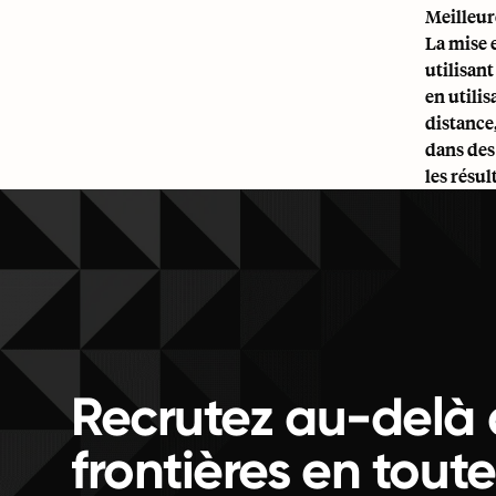
Meilleur
La mise 
utilisant
en utili
distance
dans des
les résu
Recrutez au-delà 
frontières en toute