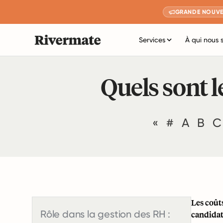
GRANDE NOUVE
Services
À qui nous 
Quels sont l
«
#
A
B
C
Les coûts
Rôle dans la gestion des RH :
candidat