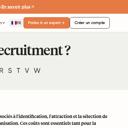
.
En savoir plus
Parlez à un expert
Créer un compte
n
FR
Recruitment ?
R
S
T
V
W
iés à l'identification, l'attraction et la sélection de
nisation. Ces coûts sont essentiels tant pour la