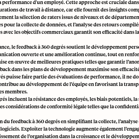
 la performance d'un employé. Cette approche est cruciale dans
urations de travail à distance, car elle fournit des insights com
ment la sélection de raters issus de niveaux et de département
 pour la collecte de données, et l’analyse des retours compilé
s avec les objectifs commerciaux garantit son efficacité dans l
stance, le feedback à 360 degrés soutient le développement pers
ication ouverte et une amélioration continue, tout en renfor
mise en œuvre de meilleures pratiques telles que garantir l’an
edback dans les plans de développement maximise son efficacité
és puisse faire partie des évaluations de performance, il ne doi
contribue au développement de l’équipe en favorisant la transp
les membres.
rés incluent la résistance des employés, les biais potentiels, l
es considérations de conformité légale telles que la confidentia
on du feedback à 360 degrés en simplifiant la collecte, l’analyse
 logiciels. Exploiter la technologie augmente également l’engag
ssement de l’organisation dans la croissance et le développe