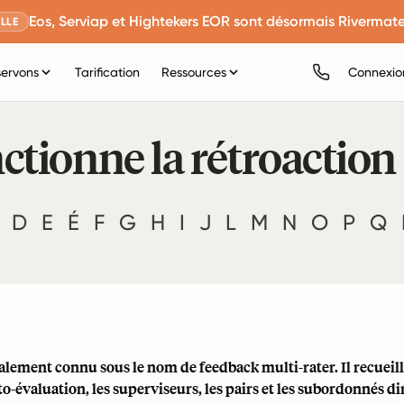
Eos, Serviap et Hightekers EOR sont désormais Rivermate
LLE
servons
Tarification
Ressources
Connexio
ionne la rétroaction 
D
E
É
F
G
H
I
J
L
M
N
O
P
Q
galement connu sous le nom de feedback multi-rater. Il recueil
to-évaluation, les superviseurs, les pairs et les subordonnés dir