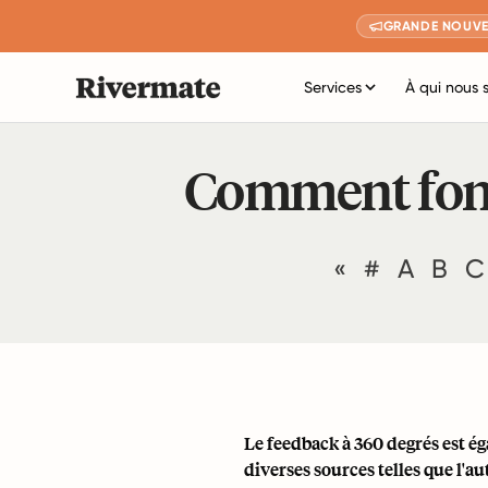
GRANDE NOUVE
Services
À qui nous 
Comment fonct
«
#
A
B
C
Le feedback à 360 degrés est é
diverses sources telles que l'au