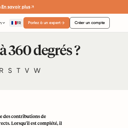
.
En savoir plus
Parlez à un expert
Créer un compte
n
FR
à 360 degrés ?
R
S
T
V
W
le des contributions de
ects. Lorsqu'il est complété, il