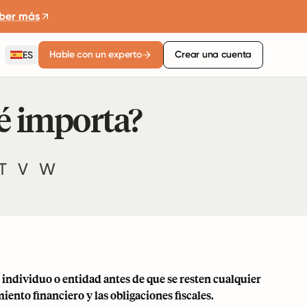
ber más
Hable con un experto
Crear una cuenta
ES
ué importa?
T
V
W
 individuo o entidad antes de que se resten cualquier
ento financiero y las obligaciones fiscales.