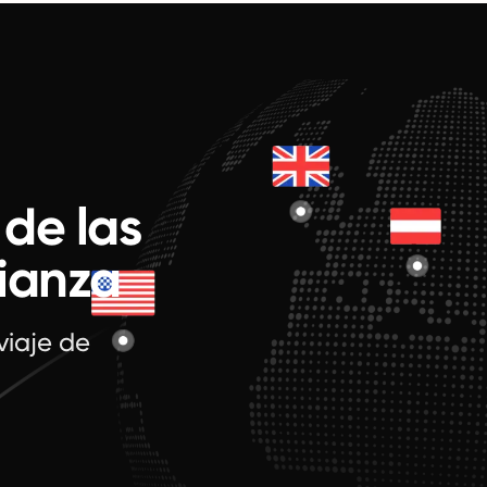
 de las
fianza
viaje de