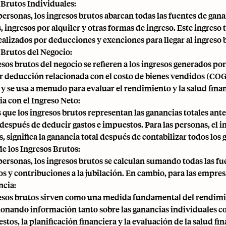
 Brutos Individuales:
 personas, los ingresos brutos abarcan todas las fuentes de gan
, ingresos por alquiler y otras formas de ingreso. Este ingreso 
realizados por deducciones y exenciones para llegar al ingreso 
 Brutos del Negocio:
esos brutos del negocio se refieren a los ingresos generados p
r deducción relacionada con el costo de bienes vendidos (COGS
y se usa a menudo para evaluar el rendimiento y la salud finan
ia con el Ingreso Neto:
que los ingresos brutos representan las ganancias totales antes
 después de deducir gastos e impuestos. Para las personas, el i
 significa la ganancia total después de contabilizar todos los g
de los Ingresos Brutos:
 personas, los ingresos brutos se calculan sumando todas las 
s y contribuciones a la jubilación. En cambio, para las empresa
cia:
esos brutos sirven como una medida fundamental del rendimient
onando información tanto sobre las ganancias individuales co
tos, la planificación financiera y la evaluación de la salud fin