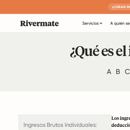
GRAN N
Servicios
A quién se
¿Qué es el
A
B
C
Los ingr
Ingresos Brutos Individuales:
deducció