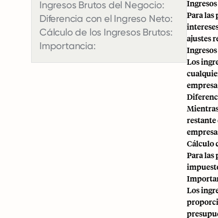
Ingresos
Ingresos Brutos del Negocio:
Para las
Diferencia con el Ingreso Neto:
intereses
Cálculo de los Ingresos Brutos:
ajustes 
Importancia:
Ingresos
Los ingr
cualquie
empresa 
Diferenc
Mientras 
restante
empresas,
Cálculo 
Para las
impuesto
Importan
Los ingr
proporci
presupues