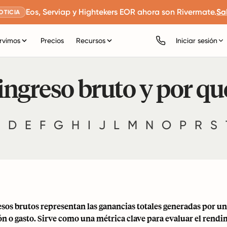
Eos, Serviap y Hightekers EOR ahora son Rivermate.
Sa
OTICIA
rvimos
Precios
Recursos
Iniciar sesión
 ingreso bruto y por q
D
E
F
G
H
I
J
L
M
N
O
P
R
S
esos brutos representan las ganancias totales generadas por un
n o gasto. Sirve como una métrica clave para evaluar el rendimi