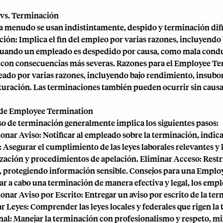
vs. Terminación
 menudo se usan indistintamente, despido y terminación difier
ión: Implica el fin del empleo por varias razones, incluyendo
uando un empleado es despedido por causa, como mala conducta
on consecuencias más severas. Razones para el Employee Te
ado por varias razones, incluyendo bajo rendimiento, insubord
turación. Las terminaciones también pueden ocurrir sin causa,
 de Employee Termination
so de terminación generalmente implica los siguientes pasos:
onar Aviso: Notificar al empleado sobre la terminación, indica
: Asegurar el cumplimiento de las leyes laborales relevantes y 
ación y procedimientos de apelación. Eliminar Acceso: Restrin
 protegiendo información sensible. Consejos para una Emplo
var a cabo una terminación de manera efectiva y legal, los emp
onar Aviso por Escrito: Entregar un aviso por escrito de la te
ar Leyes: Comprender las leyes locales y federales que rigen l
nal: Manejar la terminación con profesionalismo y respeto, 