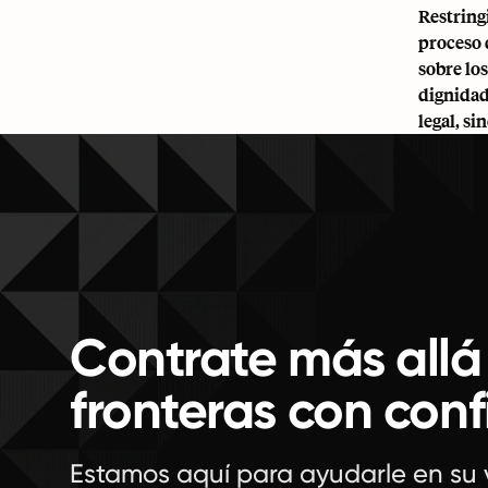
Restring
proceso 
sobre lo
dignidad
legal, s
Contrate más allá
fronteras con con
Estamos aquí para ayudarle en su 