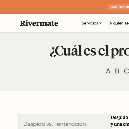
GRAN N
Servicios
A quién se
¿Cuál es el p
A
B
C
Despido 
Despido vs. Terminación
y una em