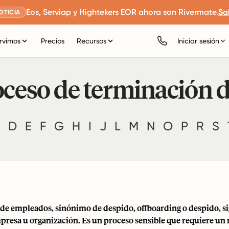
Eos, Serviap y Hightekers EOR ahora son Rivermate.
Sa
OTICIA
rvimos
Precios
Recursos
Iniciar sesión
roceso de terminación
D
E
F
G
H
I
J
L
M
N
O
P
R
S
de empleados, sinónimo de despido, offboarding o despido, sign
presa u organización. Es un proceso sensible que requiere un 