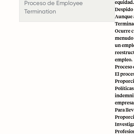
equidad.
Proceso de Employee
Despido 
Termination
Aunque a
Terminac
Ocurre c
menudo c
un emple
reestruc
empleo.
Proceso
El proce
Proporci
Políticas
indemniz
empresa,
Para lle
Proporci
Investig
Profesio