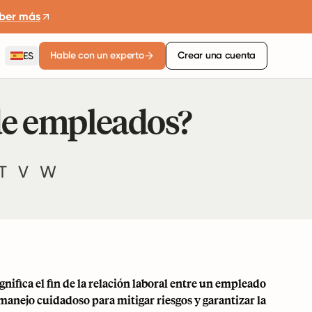
ber más
Hable con un experto
Crear una cuenta
ES
 de empleados?
T
V
W
ifica el fin de la relación laboral entre un empleado
manejo cuidadoso para mitigar riesgos y garantizar la