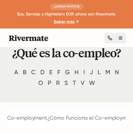
GRAN NOTICIA
Eos, Serviap y Hightekers EOR ahora son Rivermate.
Saber más
Toggl
¿Qué es la co-empleo?
A
B
C
D
E
F
G
H
I
J
L
M
N
O
P
R
S
T
V
W
Co-employment
¿Cómo Funciona el Co-employmen