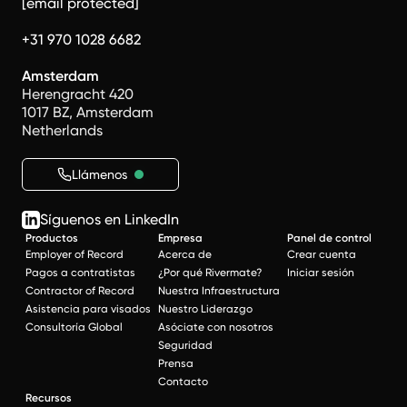
[email protected]
+31 970 1028 6682
Amsterdam
Herengracht 420
1017 BZ, Amsterdam
Netherlands
Llámenos
Síguenos en LinkedIn
Productos
Empresa
Panel de control
Employer of Record
Acerca de
Crear cuenta
Pagos a contratistas
¿Por qué Rivermate?
Iniciar sesión
Contractor of Record
Nuestra Infraestructura
Asistencia para visados
Nuestro Liderazgo
Consultoría Global
Asóciate con nosotros
Seguridad
Prensa
Contacto
Recursos