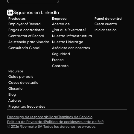
Síguenos en LinkedIn
Productos
Empresa
Panel de control
Employer of Record
Acerca de
Crear cuenta
Pagos a contratistas
¿Por qué Rivermate?
Iniciar sesión
Contractor of Record
Nuestra Infraestructura
Asistencia para visados
Nuestro Liderazgo
Consultoría Global
Asóciate con nosotros
Seguridad
Prensa
Contacto
Recursos
Guías por país
Casos de estudio
Glosario
Blog
Autores
Preguntas frecuentes
Descargo de responsabilidad
Términos de Servicio
Política de Privacidad
Política de cookies
Acuerdo de EoR
© 2026 Rivermate BV. Todos los derechos reservados.