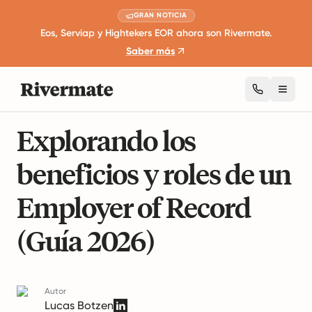
GRAN NOTICIA
Eos, Serviap y Hightekers EOR ahora son Rivermate.
Saber más
Toggl
8 minutos de lectura
Guías De Empleo Global
Explorando los
beneficios y roles de un
Employer of Record
(Guía 2026)
Autor
Lucas Botzen