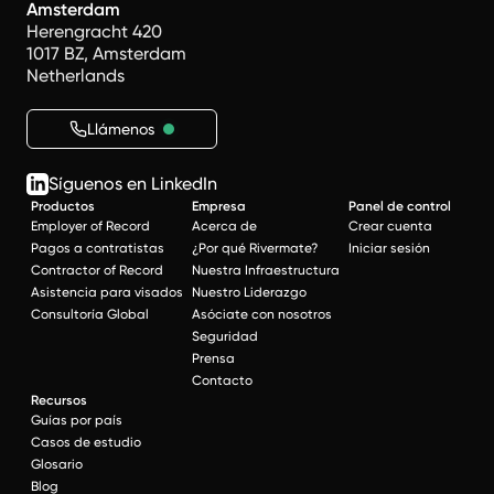
Amsterdam
Herengracht 420
1017 BZ, Amsterdam
Netherlands
Llámenos
Síguenos en LinkedIn
Productos
Empresa
Panel de control
Employer of Record
Acerca de
Crear cuenta
Pagos a contratistas
¿Por qué Rivermate?
Iniciar sesión
Contractor of Record
Nuestra Infraestructura
Asistencia para visados
Nuestro Liderazgo
Consultoría Global
Asóciate con nosotros
Seguridad
Prensa
Contacto
Recursos
Guías por país
Casos de estudio
Glosario
Blog