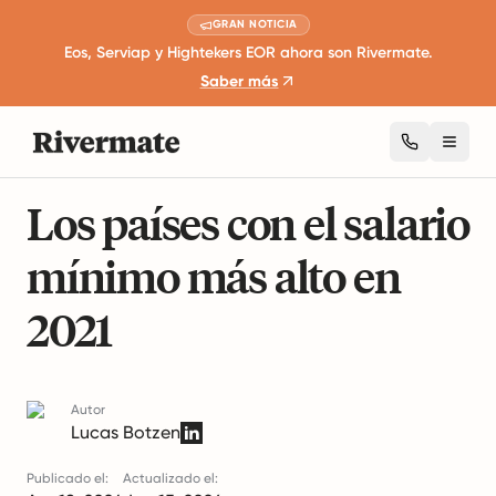
GRAN NOTICIA
Eos, Serviap y Hightekers EOR ahora son Rivermate.
Saber más
Toggl
5 minutos de lectura
Leyes de Empleo Internacionales
Los países con el salario
mínimo más alto en
2021
Autor
Lucas Botzen
Publicado el:
Actualizado el: